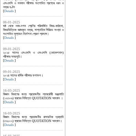
এসএসসি ও সমমান পরীক্ষার সংশোধিত প্রশ্নের ধরন ও
নম্বর বণ্টন
[
Details
]
06-01-2025
ষষ্ঠ থেকে নবম-দশম শ্রেণির পরিমার্জিত বিষয়-কাঠামো,
বিষয়ভিত্তিক বরাদ্দকৃত নম্বর, সাপ্তাহিক পিরিয়ড সংখ্যা ও
সংশোধিত মূল্যায়ন নির্দেশনা প্রেরণ প্রসঙ্গে।
[
Details
]
09-01-2025
২০২৫ সালের এসএসসি ও এসএসসি (ভোকেশনাল)
পরীক্ষার সময়সূচি।
[
Details
]
09-01-2025
২০২৪ সালের বার্ষিক পরীক্ষার ফলাফল।
[
Details
]
16-03-2025
বিজ্ঞান বিভাগের জন্য প্রয়োজনীয় ল্যাবরেটরী যন্ত্রপাতি
(১২৩০৬) ক্রয়ের নিমিত্তে QUOTATION আহবান ।
[
Details
]
16-03-2025
বিজ্ঞান বিভাগের জন্য প্রয়োজনীয় রাসায়নিক দ্রব্যাদি
(৫৬১০২) ক্রয়ের নিমিত্তে QUOTATION আহবান।
[
Details
]