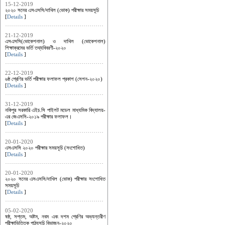
15-12-2019
২০২০ সনের এসএসসি/দাখিল (ভোক) পরীক্ষার সময়সূচি
[
Details
]
21-12-2019
এসএসসি(ভোকেশনাল) ও দাখিল (ভোকেশনাল)
শিক্ষাক্রমের ভর্তি তথ্যবিবরণী-২০২০
[
Details
]
22-12-2019
৬ষ্ঠ শ্রেণির ভর্তি পরীক্ষার ফলাফল প্রকাশ (সেশন-২০২০)
[
Details
]
31-12-2019
নকিপুর সরকারি এইচ.সি পাইলট মডেল মাধ্যমিক বিদ্যালয়-
এর জেএসসি-২০১৯ পরীক্ষার ফলাফল।
[
Details
]
20-01-2020
এসএসসি ২০২০ পরীক্ষার সময়সূচি (সংশোধিত)
[
Details
]
20-01-2020
২০২০ সনের এসএসসি/দাখিল (ভোক) পরীক্ষার সংশোধিত
সময়সূচি
[
Details
]
05-02-2020
ষষ্ঠ, সপ্তম, অষ্টম, নবম এবং দশম শ্রেণির অভ্যন্তরীণ
পরীক্ষাভিত্তিক পাঠ্যসূচি বিভাজন-২০২০