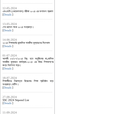
12-05-2024
এসএসসি (ভোকেশনাল) পরীক্ষা ২০২৪ এর ফলাফল প্রকাশ
[
Details
]
13-05-2024
শেখ রাসেল পদক ২০২৪ সংক্রান্ত।
[
Details
]
14-06-2024
২০২৪ শিক্ষাবর্ষের ষান্মাসিক সামষ্টিক মূল্যায়নের সিলেবাস
[
Details
]
01-07-2024
আগামী ০৩/০৭/২০২৪ খ্রি. হতে অনুষ্ঠিতব্য ষাণ্মাসিক
সামষ্ঠিক মূল্যায়ন কার্যক্রম-২০২৪ এর ‍বিষয় শিক্ষকগণের
জন্য নির্দেশনা পত্র।
[
Details
]
18-07-2024
শিক্ষার্থীদের নিরাপত্তা বিবেচনায় শিক্ষা প্রতিষ্ঠান বন্ধ
সংক্রান্ত নোটিশ।
[
Details
]
27-08-2024
SSC 2024 Stipend List
[
Details
]
11-09-2024