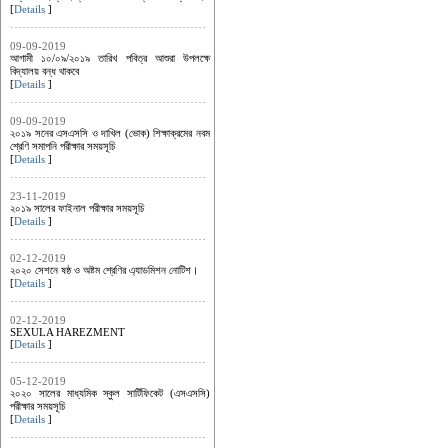
[
Details
]
09-09-2019
আগামী ১০/০৯/২০১৯ তারিখ পবিত্র আশুরা উপলক্ষে
বিদ্যালয় বন্ধ থাকবে
[
Details
]
09-09-2019
২০১৯ সনের এসএসসি ও দাখিল (ভোক) শিক্ষাক্রমের নবম
শ্রেণি সমাপনি পরীক্ষার সময়সূচি
[
Details
]
23-11-2019
২০১৯ সালের ফাইনাল পরীক্ষার সময়সূচি
[
Details
]
02-12-2019
২০২০ সেশনে ষষ্ঠ ও অষ্টম শ্রেণির এ্যাডমিশন নোটিশ।
[
Details
]
02-12-2019
SEXULA HAREZMENT
[
Details
]
05-12-2019
২০২০ সালের মাধ্যমিক স্কুল সার্টিফিকেট (এসএসসি)
পরীক্ষার সময়সূচি
[
Details
]