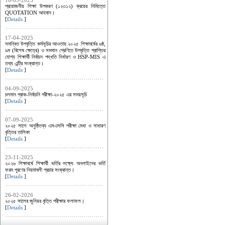
16-03-2025
প্রয়োজনীয় শিক্ষা উপকরণ (১২৩১২) ক্রয়ের নিমিত্তে
QUOTATION আহবান।
[
Details
]
17-04-2025
সমন্বিত উপবৃত্তি কর্মসূচির আওতায় ২০২৫ শিক্ষাবর্ষের ৬ষ্ঠ,
৯ম (বিশেষ ক্ষেত্রে) ও সমমান শ্রেণিতে উপবৃত্তি প্রাপ্তির
যোগ্য শিক্ষার্থী নির্বাচন পদ্ধতি নির্ধারণ ও HSP-MIS এ
তথ্য এন্ট্রি সংক্রান্ত।
[
Details
]
04-09-2025
চলমান প্রাক-নির্বাচনি পরীক্ষা-২০২৫ এর সময়সূচি
[
Details
]
07-09-2025
২০২৫ সালে অনুষ্ঠিতব্য এসএসসি পরীক্ষা মেধা ও সাধারণ
বৃত্তির তালিকা
[
Details
]
23-11-2025
২০২৬ শিক্ষাবর্ষে শিক্ষার্থী ভর্তির লক্ষ্যে অনলাইনের ভর্তি
ফরম পূরণের নিয়মাবলী প্রচার সংক্রান্ত।
[
Details
]
26-02-2026
২০২৫ সালের জুনিয়র বৃত্তি পরীক্ষার ফলাফল।
[
Details
]