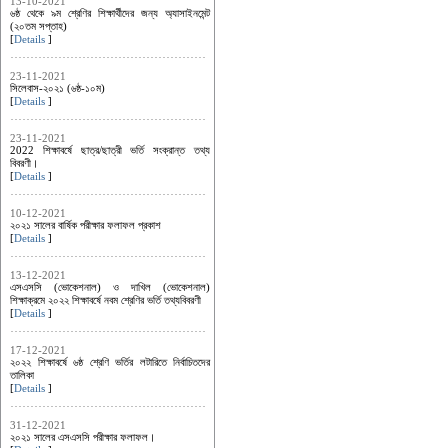
13-10-2021
৬ষ্ঠ থেকে ৯ম শ্রেণির শিক্ষার্থীদের জন্য অ্যাসাইনমেন্ট
(২০তম সপ্তাহ)
[
Details
]
23-11-2021
সিলেবাস-২০২১ (৬ষ্ঠ-১০ম)
[
Details
]
23-11-2021
2022 শিক্ষাবর্ষে ছাত্র/ছাত্রী ভর্তি সংক্রান্ত তথ্য
বিবরণী।
[
Details
]
10-12-2021
২০২১ সালের বার্ষিক পরীক্ষার ফলাফল প্রকাশ
[
Details
]
13-12-2021
এসএসসি (ভোকেশনাল) ও দাখিল (ভোকেশনাল)
শিক্ষাক্রমে ২০২২ শিক্ষাবর্ষে নবম শ্রেণির ভর্তি তথ্যবিবরণী
[
Details
]
17-12-2021
২০২২ শিক্ষাবর্ষে ৬ষ্ঠ শ্রেণি ভর্তির লটারিতে নির্বাচিতদের
তালিকা
[
Details
]
31-12-2021
২০২১ সালের এসএসসি পরীক্ষার ফলাফল।