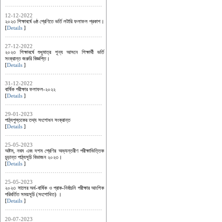
12-12-2022
২০২৩ শিক্ষাবর্ষে ৬ষ্ঠ শ্রেণিতে ভর্তি লটারি ফলাফল প্রকাশ।
[
Details
]
27-12-2022
২০২৩ শিক্ষাবর্ষে শুধুমাত্র শূন্য আসনে শিক্ষার্থী ভর্তি
সংক্রান্ত জরুরি বিজ্ঞপ্তি।
[
Details
]
31-12-2022
বার্ষিক পরীক্ষার ফলাফল-২০২২
[
Details
]
29-01-2023
পাঠ্যপুস্তকের তথ্য সংশোধন সংক্রান্ত
[
Details
]
25-05-2023
অষ্টম, নবম এবং দশম শ্রেণির অভ্যন্তরীণ পরীক্ষাভিত্তিক
চূড়ান্ত পাঠ্যসূচি বিভাজন ২০২৩।
[
Details
]
25-05-2023
২০২৩ সালের অর্ধ-বার্ষিক ও প্রাক-নির্বাচনি পরীক্ষার আংশিক
পরিবর্তিত সময়সূচি (সংশোধিত) ।
[
Details
]
20-07-2023