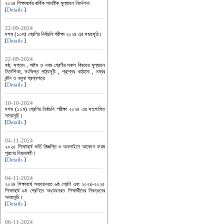
২০২৪ শিক্ষাবর্ষের বার্ষিক সামষ্টিক মূল্যায়ন নির্দেশনা
[
Details
]
22-09-2024
দশম (১০ম) শ্রেণির নির্বাচনি পরীক্ষা ২০২৪ এর সময়সূচি।
[
Details
]
22-09-2024
ষষ্ঠ, সপ্তম , অষ্টম ও নবম শ্রেণীর সকল বিষয়ের মূল্যায়ন
নির্দেশিকা, সংক্ষিপ্ত পাঠ্যসূচী , প্রশ্নের কাঠামো , নম্বর
বন্টন ও নমুনা প্রশ্নপত্র
[
Details
]
10-10-2024
দশম (১০ম) শ্রেণির নির্বাচনি পরীক্ষা ২০২৪ এর সংশোধিত
সময়সূচি।
[
Details
]
04-11-2024
২০২৫ শিক্ষাবর্ষে ভর্তি বিজ্ঞপ্তি ও অনলাইনে আবেদন ফরম
পূরণের নিয়মাবলী।
[
Details
]
04-11-2024
২০২৪ শিক্ষাবর্ষে অধ্যয়নরত ৬ষ্ঠ শ্রেণি এবং ২০২৪-২০২৫
শিক্ষাবর্ষে ৯ম শ্রেণিতে অধ্যয়নরত শিক্ষার্থীদের নিবন্ধনের
সময়সূচি।
[
Details
]
06-11-2024