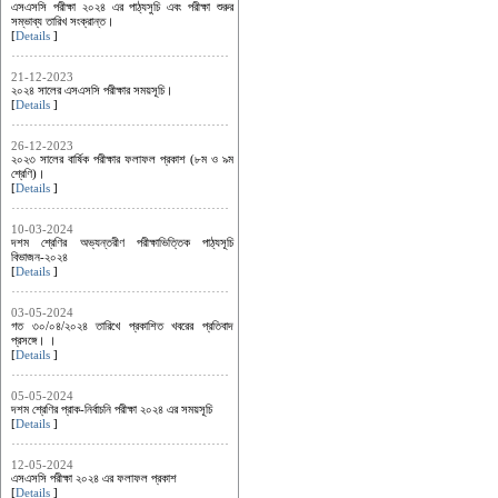
এসএসসি পরীক্ষা ২০২৪ এর পাঠ্যসুচি এবং পরীক্ষা শুরুর
সম্ভাব্য তারিখ সংক্রান্ত।
[
Details
]
21-12-2023
২০২৪ সালের এসএসসি পরীক্ষার সময়সূচি।
[
Details
]
26-12-2023
২০২৩ সালের বার্ষিক পরীক্ষার ফলাফল প্রকাশ (৮ম ও ৯ম
শ্রেণি)।
[
Details
]
10-03-2024
দশম শ্রেণির অভ্যন্তরীণ পরীক্ষাভিত্তিক পাঠ্যসূচি
বিভাজন-২০২৪
[
Details
]
03-05-2024
গত ৩০/০৪/২০২৪ তারিখে প্রকাশিত খবরের প্রতিবাদ
প্রসঙ্গে। ।
[
Details
]
05-05-2024
দশম শ্রেণির প্রাক-নির্বাচনি পরীক্ষা ২০২৪ এর সময়সূচি
[
Details
]
12-05-2024
এসএসসি পরীক্ষা ২০২৪ এর ফলাফল প্রকাশ
[
Details
]