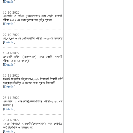
[
Details
]
12-10-2022
এসএসসি ও দাখিল (ভোকেশনাল) নবম শ্রেণি সমাপনী
পরীক্ষা ২০২২ এর ফরম পূরণের সময় বৃদ্ধি প্রসঙ্গে
[
Details
]
27-10-2022
৬ষ্ঠ,৭ম,৮ম ও ৯ম শ্রেণির বার্ষিক পরীক্ষা ২০২২-এর সময়সূচি
[
Details
]
13-11-2022
এসএসসি-দাখিল (ভোকেশনাল) নবম শ্রেণি সমাপনী
পরীক্ষা-২০২২ এর সময়সূচি
[
Details
]
16-11-2022
সরকারি মাধ্যমিক বিদ্যালয়ে-২০২৩ শিক্ষাবর্ষে শিক্ষার্থী ভর্তি
সংক্রান্ত বিজ্ঞপ্তি ও আবেদন ফরম পূরণের নিয়মাবলী
[
Details
]
28-11-2022
এসএসসি ও এসএসসি(ভোকেশনাল) পরীক্ষা-২০২২ এর
ফলাফল।
[
Details
]
29-11-2022
২০২৩ শিক্ষাবর্ষে এসএসসি(ভোকেশনাল) নবম শ্রেণিতে
ভর্তি নির্দেশিকা ও আবেদনপত্র
[
Details
]