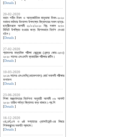
[
Details
]
20-02-2020
মহান শহীদ দিবস ও আন্তর্জাতিক মাতৃভাষা দিবস-২০২০
যথাযথ মর্যাদায় উদযাপন উপলক্ষ্যে বিদ্যালয়ের সকল ছাত্র-
ছাত্রীদেরকে আগামী ২১/০২/২০২০ খ্রি. সকাল ৬:৩০
মিনিটে উপস্থিত হওয়ার জন্য বিশেষভাবে নির্দেশ দেওয়া
হইল।
[
Details
]
27-02-2020
শ্যামনগর মাধ্যমিক পরীক্ষা কেন্দ্র্রের (কেন্দ্র কোড-২৫৩)
২০২০ সালের এসএসসি ব্যবহারিক পরীক্ষার রুটিন।
[
Details
]
10-03-2020
২০১৯ সালের এসএসসি(ভোকেশনাল) বোর্ড সমাপনী পরীক্ষার
ফলাফল
[
Details
]
23-06-2020
শিক্ষা মন্ত্রণালয়ের নির্দেশনা অনুযায়ী আগামী ০৬ আগস্ট
২০২০ তারিখ পর্যন্ত বিদ্যালয় বন্ধ থাকবে।-প্র.শি
[
Details
]
16-12-2020
৩য়,৪র্থ,৫ম ও ৬ষ্ঠ সপ্তাহের এ্যাসাইমেন্ট-এর বিষয়ে
শিক্ষকবৃন্দের অবগতি প্রসঙ্গে।
[
Details
]