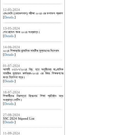
12-05-2024
এসএসসি (ভোকেশনাল) পরীক্ষা ২০২৪ এর ফলাফল প্রকাশ
[
Details
]
13-05-2024
শেখ রাসেল পদক ২০২৪ সংক্রান্ত।
[
Details
]
14-06-2024
২০২৪ শিক্ষাবর্ষের ষান্মাসিক সামষ্টিক মূল্যায়নের সিলেবাস
[
Details
]
01-07-2024
আগামী ০৩/০৭/২০২৪ খ্রি. হতে অনুষ্ঠিতব্য ষাণ্মাসিক
সামষ্ঠিক মূল্যায়ন কার্যক্রম-২০২৪ এর ‍বিষয় শিক্ষকগণের
জন্য নির্দেশনা পত্র।
[
Details
]
18-07-2024
শিক্ষার্থীদের নিরাপত্তা বিবেচনায় শিক্ষা প্রতিষ্ঠান বন্ধ
সংক্রান্ত নোটিশ।
[
Details
]
27-08-2024
SSC 2024 Stipend List
[
Details
]
11-09-2024