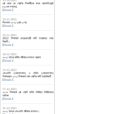
13-10-2021
৬ষ্ঠ থেকে ৯ম শ্রেণির শিক্ষার্থীদের জন্য অ্যাসাইনমেন্ট
(২০তম সপ্তাহ)
[
Details
]
23-11-2021
সিলেবাস-২০২১ (৬ষ্ঠ-১০ম)
[
Details
]
23-11-2021
2022 শিক্ষাবর্ষে ছাত্র/ছাত্রী ভর্তি সংক্রান্ত তথ্য
বিবরণী।
[
Details
]
10-12-2021
২০২১ সালের বার্ষিক পরীক্ষার ফলাফল প্রকাশ
[
Details
]
13-12-2021
এসএসসি (ভোকেশনাল) ও দাখিল (ভোকেশনাল)
শিক্ষাক্রমে ২০২২ শিক্ষাবর্ষে নবম শ্রেণির ভর্তি তথ্যবিবরণী
[
Details
]
17-12-2021
২০২২ শিক্ষাবর্ষে ৬ষ্ঠ শ্রেণি ভর্তির লটারিতে নির্বাচিতদের
তালিকা
[
Details
]
31-12-2021
২০২১ সালের এসএসসি পরীক্ষার ফলাফল।