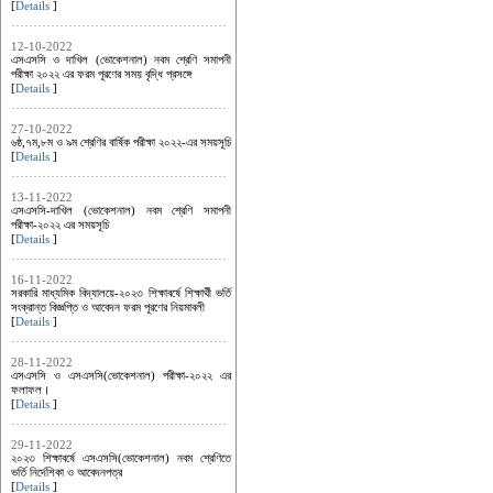
[
Details
]
12-10-2022
এসএসসি ও দাখিল (ভোকেশনাল) নবম শ্রেণি সমাপনী
পরীক্ষা ২০২২ এর ফরম পূরণের সময় বৃদ্ধি প্রসঙ্গে
[
Details
]
27-10-2022
৬ষ্ঠ,৭ম,৮ম ও ৯ম শ্রেণির বার্ষিক পরীক্ষা ২০২২-এর সময়সূচি
[
Details
]
13-11-2022
এসএসসি-দাখিল (ভোকেশনাল) নবম শ্রেণি সমাপনী
পরীক্ষা-২০২২ এর সময়সূচি
[
Details
]
16-11-2022
সরকারি মাধ্যমিক বিদ্যালয়ে-২০২৩ শিক্ষাবর্ষে শিক্ষার্থী ভর্তি
সংক্রান্ত বিজ্ঞপ্তি ও আবেদন ফরম পূরণের নিয়মাবলী
[
Details
]
28-11-2022
এসএসসি ও এসএসসি(ভোকেশনাল) পরীক্ষা-২০২২ এর
ফলাফল।
[
Details
]
29-11-2022
২০২৩ শিক্ষাবর্ষে এসএসসি(ভোকেশনাল) নবম শ্রেণিতে
ভর্তি নির্দেশিকা ও আবেদনপত্র
[
Details
]