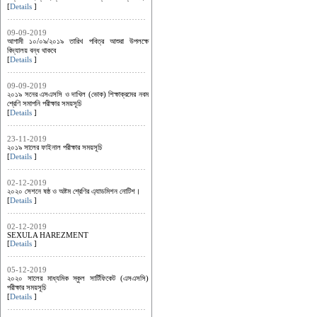
[
Details
]
09-09-2019
আগামী ১০/০৯/২০১৯ তারিখ পবিত্র আশুরা উপলক্ষে
বিদ্যালয় বন্ধ থাকবে
[
Details
]
09-09-2019
২০১৯ সনের এসএসসি ও দাখিল (ভোক) শিক্ষাক্রমের নবম
শ্রেণি সমাপনি পরীক্ষার সময়সূচি
[
Details
]
23-11-2019
২০১৯ সালের ফাইনাল পরীক্ষার সময়সূচি
[
Details
]
02-12-2019
২০২০ সেশনে ষষ্ঠ ও অষ্টম শ্রেণির এ্যাডমিশন নোটিশ।
[
Details
]
02-12-2019
SEXULA HAREZMENT
[
Details
]
05-12-2019
২০২০ সালের মাধ্যমিক স্কুল সার্টিফিকেট (এসএসসি)
পরীক্ষার সময়সূচি
[
Details
]