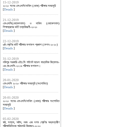
15-12-2019
২০২০ সনের এসএসসি/দাখিল (ভোক) পরীক্ষার সময়সূচি
[
Details
]
21-12-2019
এসএসসি(ভোকেশনাল) ও দাখিল (ভোকেশনাল)
শিক্ষাক্রমের ভর্তি তথ্যবিবরণী-২০২০
[
Details
]
22-12-2019
৬ষ্ঠ শ্রেণির ভর্তি পরীক্ষার ফলাফল প্রকাশ (সেশন-২০২০)
[
Details
]
31-12-2019
নকিপুর সরকারি এইচ.সি পাইলট মডেল মাধ্যমিক বিদ্যালয়-
এর জেএসসি-২০১৯ পরীক্ষার ফলাফল।
[
Details
]
20-01-2020
এসএসসি ২০২০ পরীক্ষার সময়সূচি (সংশোধিত)
[
Details
]
20-01-2020
২০২০ সনের এসএসসি/দাখিল (ভোক) পরীক্ষার সংশোধিত
সময়সূচি
[
Details
]
05-02-2020
ষষ্ঠ, সপ্তম, অষ্টম, নবম এবং দশম শ্রেণির অভ্যন্তরীণ
পরীক্ষাভিত্তিক পাঠ্যসূচি বিভাজন-২০২০