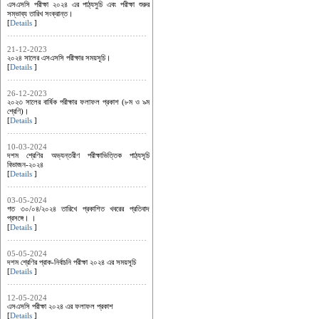
এসএসসি পরীক্ষা ২০২৪ এর পাঠ্যসুচি এবং পরীক্ষা শুরুর
সম্ভাব্য তারিখ সংক্রান্ত।
[
Details
]
21-12-2023
২০২৪ সালের এসএসসি পরীক্ষার সময়সূচি।
[
Details
]
26-12-2023
২০২৩ সালের বার্ষিক পরীক্ষার ফলাফল প্রকাশ (৮ম ও ৯ম
শ্রেণি)।
[
Details
]
10-03-2024
দশম শ্রেণির অভ্যন্তরীণ পরীক্ষাভিত্তিক পাঠ্যসূচি
বিভাজন-২০২৪
[
Details
]
03-05-2024
গত ৩০/০৪/২০২৪ তারিখে প্রকাশিত খবরের প্রতিবাদ
প্রসঙ্গে। ।
[
Details
]
05-05-2024
দশম শ্রেণির প্রাক-নির্বাচনি পরীক্ষা ২০২৪ এর সময়সূচি
[
Details
]
12-05-2024
এসএসসি পরীক্ষা ২০২৪ এর ফলাফল প্রকাশ
[
Details
]