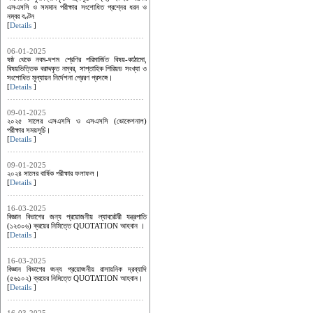
এসএসসি ও সমমান পরীক্ষার সংশোধিত প্রশ্নের ধরন ও
নম্বর বণ্টন
[
Details
]
06-01-2025
ষষ্ঠ থেকে নবম-দশম শ্রেণির পরিমার্জিত বিষয়-কাঠামো,
বিষয়ভিত্তিক বরাদ্দকৃত নম্বর, সাপ্তাহিক পিরিয়ড সংখ্যা ও
সংশোধিত মূল্যায়ন নির্দেশনা প্রেরণ প্রসঙ্গে।
[
Details
]
09-01-2025
২০২৫ সালের এসএসসি ও এসএসসি (ভোকেশনাল)
পরীক্ষার সময়সূচি।
[
Details
]
09-01-2025
২০২৪ সালের বার্ষিক পরীক্ষার ফলাফল।
[
Details
]
16-03-2025
বিজ্ঞান বিভাগের জন্য প্রয়োজনীয় ল্যাবরেটরী যন্ত্রপাতি
(১২৩০৬) ক্রয়ের নিমিত্তে QUOTATION আহবান ।
[
Details
]
16-03-2025
বিজ্ঞান বিভাগের জন্য প্রয়োজনীয় রাসায়নিক দ্রব্যাদি
(৫৬১০২) ক্রয়ের নিমিত্তে QUOTATION আহবান।
[
Details
]