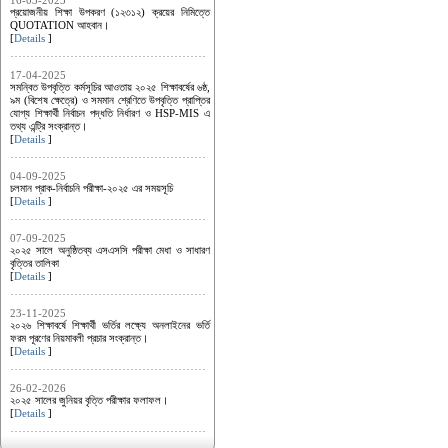
16-03-2025
প্রয়োজনীয় শিক্ষা উপকরণ (১২৩১২) ক্রয়ের নিমিত্তে
QUOTATION আহবান।
[
Details
]
17-04-2025
সমন্বিত উপবৃত্তি কর্মসূচির আওতায় ২০২৫ শিক্ষাবর্ষের ৬ষ্ঠ,
৯ম (বিশেষ ক্ষেত্রে) ও সমমান শ্রেণিতে উপবৃত্তি প্রাপ্তির
যোগ্য শিক্ষার্থী নির্বাচন পদ্ধতি নির্ধারণ ও HSP-MIS এ
তথ্য এন্ট্রি সংক্রান্ত।
[
Details
]
04-09-2025
চলমান প্রাক-নির্বাচনি পরীক্ষা-২০২৫ এর সময়সূচি
[
Details
]
07-09-2025
২০২৫ সালে অনুষ্ঠিতব্য এসএসসি পরীক্ষা মেধা ও সাধারণ
বৃত্তির তালিকা
[
Details
]
23-11-2025
২০২৬ শিক্ষাবর্ষে শিক্ষার্থী ভর্তির লক্ষ্যে অনলাইনের ভর্তি
ফরম পূরণের নিয়মাবলী প্রচার সংক্রান্ত।
[
Details
]
26-02-2026
২০২৫ সালের জুনিয়র বৃত্তি পরীক্ষার ফলাফল।
[
Details
]