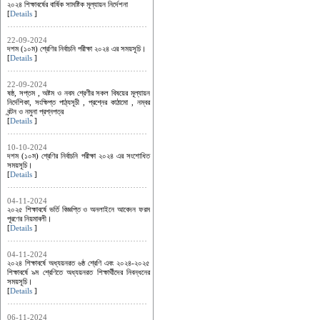
২০২৪ শিক্ষাবর্ষের বার্ষিক সামষ্টিক মূল্যায়ন নির্দেশনা
[
Details
]
22-09-2024
দশম (১০ম) শ্রেণির নির্বাচনি পরীক্ষা ২০২৪ এর সময়সূচি।
[
Details
]
22-09-2024
ষষ্ঠ, সপ্তম , অষ্টম ও নবম শ্রেণীর সকল বিষয়ের মূল্যায়ন
নির্দেশিকা, সংক্ষিপ্ত পাঠ্যসূচী , প্রশ্নের কাঠামো , নম্বর
বন্টন ও নমুনা প্রশ্নপত্র
[
Details
]
10-10-2024
দশম (১০ম) শ্রেণির নির্বাচনি পরীক্ষা ২০২৪ এর সংশোধিত
সময়সূচি।
[
Details
]
04-11-2024
২০২৫ শিক্ষাবর্ষে ভর্তি বিজ্ঞপ্তি ও অনলাইনে আবেদন ফরম
পূরণের নিয়মাবলী।
[
Details
]
04-11-2024
২০২৪ শিক্ষাবর্ষে অধ্যয়নরত ৬ষ্ঠ শ্রেণি এবং ২০২৪-২০২৫
শিক্ষাবর্ষে ৯ম শ্রেণিতে অধ্যয়নরত শিক্ষার্থীদের নিবন্ধনের
সময়সূচি।
[
Details
]
06-11-2024