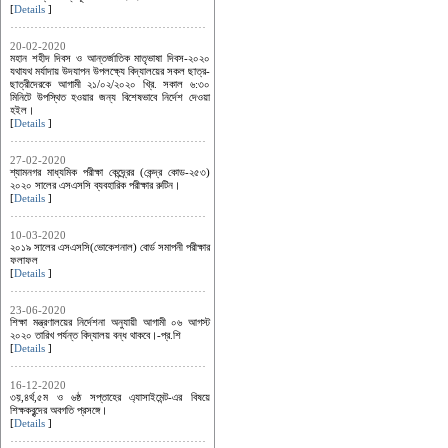
[
Details
]
20-02-2020
মহান শহীদ দিবস ও আন্তর্জাতিক মাতৃভাষা দিবস-২০২০
যথাযথ মর্যাদায় উদযাপন উপলক্ষ্যে বিদ্যালয়ের সকল ছাত্র-
ছাত্রীদেরকে আগামী ২১/০২/২০২০ খ্রি. সকাল ৬:৩০
মিনিটে উপস্থিত হওয়ার জন্য বিশেষভাবে নির্দেশ দেওয়া
হইল।
[
Details
]
27-02-2020
শ্যামনগর মাধ্যমিক পরীক্ষা কেন্দ্র্রের (কেন্দ্র কোড-২৫৩)
২০২০ সালের এসএসসি ব্যবহারিক পরীক্ষার রুটিন।
[
Details
]
10-03-2020
২০১৯ সালের এসএসসি(ভোকেশনাল) বোর্ড সমাপনী পরীক্ষার
ফলাফল
[
Details
]
23-06-2020
শিক্ষা মন্ত্রণালয়ের নির্দেশনা অনুযায়ী আগামী ০৬ আগস্ট
২০২০ তারিখ পর্যন্ত বিদ্যালয় বন্ধ থাকবে।-প্র.শি
[
Details
]
16-12-2020
৩য়,৪র্থ,৫ম ও ৬ষ্ঠ সপ্তাহের এ্যাসাইমেন্ট-এর বিষয়ে
শিক্ষকবৃন্দের অবগতি প্রসঙ্গে।
[
Details
]