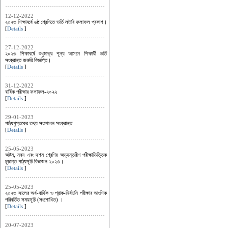
12-12-2022
২০২৩ শিক্ষাবর্ষে ৬ষ্ঠ শ্রেণিতে ভর্তি লটারি ফলাফল প্রকাশ।
[
Details
]
27-12-2022
২০২৩ শিক্ষাবর্ষে শুধুমাত্র শূন্য আসনে শিক্ষার্থী ভর্তি
সংক্রান্ত জরুরি বিজ্ঞপ্তি।
[
Details
]
31-12-2022
বার্ষিক পরীক্ষার ফলাফল-২০২২
[
Details
]
29-01-2023
পাঠ্যপুস্তকের তথ্য সংশোধন সংক্রান্ত
[
Details
]
25-05-2023
অষ্টম, নবম এবং দশম শ্রেণির অভ্যন্তরীণ পরীক্ষাভিত্তিক
চূড়ান্ত পাঠ্যসূচি বিভাজন ২০২৩।
[
Details
]
25-05-2023
২০২৩ সালের অর্ধ-বার্ষিক ও প্রাক-নির্বাচনি পরীক্ষার আংশিক
পরিবর্তিত সময়সূচি (সংশোধিত) ।
[
Details
]
20-07-2023