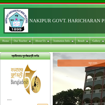
NAKIPUR GOVT. HARICHARAN 
Home
Our Teacher
About Us
Institution Info
Result
Gallery
স্বাধীনতার সূবর্ণজয়ন্তী কর্ণার
নতুন ভবন
.....