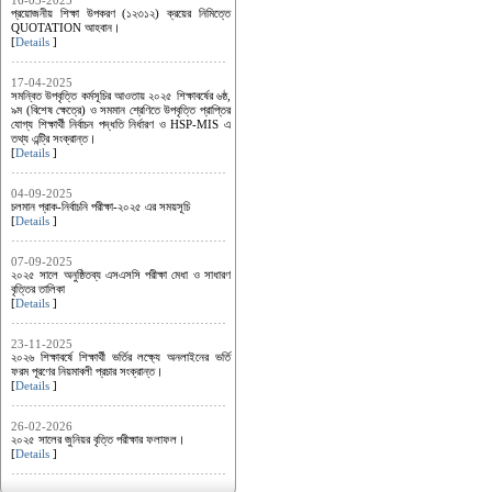
16-03-2025
প্রয়োজনীয় শিক্ষা উপকরণ (১২৩১২) ক্রয়ের নিমিত্তে
QUOTATION আহবান।
[
Details
]
17-04-2025
সমন্বিত উপবৃত্তি কর্মসূচির আওতায় ২০২৫ শিক্ষাবর্ষের ৬ষ্ঠ,
৯ম (বিশেষ ক্ষেত্রে) ও সমমান শ্রেণিতে উপবৃত্তি প্রাপ্তির
যোগ্য শিক্ষার্থী নির্বাচন পদ্ধতি নির্ধারণ ও HSP-MIS এ
তথ্য এন্ট্রি সংক্রান্ত।
[
Details
]
04-09-2025
চলমান প্রাক-নির্বাচনি পরীক্ষা-২০২৫ এর সময়সূচি
[
Details
]
07-09-2025
২০২৫ সালে অনুষ্ঠিতব্য এসএসসি পরীক্ষা মেধা ও সাধারণ
বৃত্তির তালিকা
[
Details
]
23-11-2025
২০২৬ শিক্ষাবর্ষে শিক্ষার্থী ভর্তির লক্ষ্যে অনলাইনের ভর্তি
ফরম পূরণের নিয়মাবলী প্রচার সংক্রান্ত।
[
Details
]
26-02-2026
২০২৫ সালের জুনিয়র বৃত্তি পরীক্ষার ফলাফল।
[
Details
]