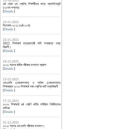
13-10-2021
৬ষ্ঠ থেকে ৯ম শ্রেণির শিক্ষার্থীদের জন্য অ্যাসাইনমেন্ট
(২০তম সপ্তাহ)
[
Details
]
23-11-2021
সিলেবাস-২০২১ (৬ষ্ঠ-১০ম)
[
Details
]
23-11-2021
2022 শিক্ষাবর্ষে ছাত্র/ছাত্রী ভর্তি সংক্রান্ত তথ্য
বিবরণী।
[
Details
]
10-12-2021
২০২১ সালের বার্ষিক পরীক্ষার ফলাফল প্রকাশ
[
Details
]
13-12-2021
এসএসসি (ভোকেশনাল) ও দাখিল (ভোকেশনাল)
শিক্ষাক্রমে ২০২২ শিক্ষাবর্ষে নবম শ্রেণির ভর্তি তথ্যবিবরণী
[
Details
]
17-12-2021
২০২২ শিক্ষাবর্ষে ৬ষ্ঠ শ্রেণি ভর্তির লটারিতে নির্বাচিতদের
তালিকা
[
Details
]
31-12-2021
২০২১ সালের এসএসসি পরীক্ষার ফলাফল।