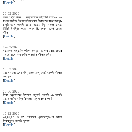
[
Details
]
20-02-2020
মহান শহীদ দিবস ও আন্তর্জাতিক মাতৃভাষা দিবস-২০২০
যথাযথ মর্যাদায় উদযাপন উপলক্ষ্যে বিদ্যালয়ের সকল ছাত্র-
ছাত্রীদেরকে আগামী ২১/০২/২০২০ খ্রি. সকাল ৬:৩০
মিনিটে উপস্থিত হওয়ার জন্য বিশেষভাবে নির্দেশ দেওয়া
হইল।
[
Details
]
27-02-2020
শ্যামনগর মাধ্যমিক পরীক্ষা কেন্দ্র্রের (কেন্দ্র কোড-২৫৩)
২০২০ সালের এসএসসি ব্যবহারিক পরীক্ষার রুটিন।
[
Details
]
10-03-2020
২০১৯ সালের এসএসসি(ভোকেশনাল) বোর্ড সমাপনী পরীক্ষার
ফলাফল
[
Details
]
23-06-2020
শিক্ষা মন্ত্রণালয়ের নির্দেশনা অনুযায়ী আগামী ০৬ আগস্ট
২০২০ তারিখ পর্যন্ত বিদ্যালয় বন্ধ থাকবে।-প্র.শি
[
Details
]
16-12-2020
৩য়,৪র্থ,৫ম ও ৬ষ্ঠ সপ্তাহের এ্যাসাইমেন্ট-এর বিষয়ে
শিক্ষকবৃন্দের অবগতি প্রসঙ্গে।
[
Details
]