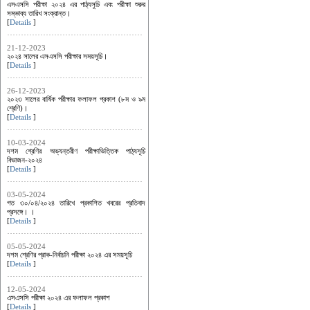
এসএসসি পরীক্ষা ২০২৪ এর পাঠ্যসুচি এবং পরীক্ষা শুরুর
সম্ভাব্য তারিখ সংক্রান্ত।
[
Details
]
21-12-2023
২০২৪ সালের এসএসসি পরীক্ষার সময়সূচি।
[
Details
]
26-12-2023
২০২৩ সালের বার্ষিক পরীক্ষার ফলাফল প্রকাশ (৮ম ও ৯ম
শ্রেণি)।
[
Details
]
10-03-2024
দশম শ্রেণির অভ্যন্তরীণ পরীক্ষাভিত্তিক পাঠ্যসূচি
বিভাজন-২০২৪
[
Details
]
03-05-2024
গত ৩০/০৪/২০২৪ তারিখে প্রকাশিত খবরের প্রতিবাদ
প্রসঙ্গে। ।
[
Details
]
05-05-2024
দশম শ্রেণির প্রাক-নির্বাচনি পরীক্ষা ২০২৪ এর সময়সূচি
[
Details
]
12-05-2024
এসএসসি পরীক্ষা ২০২৪ এর ফলাফল প্রকাশ
[
Details
]