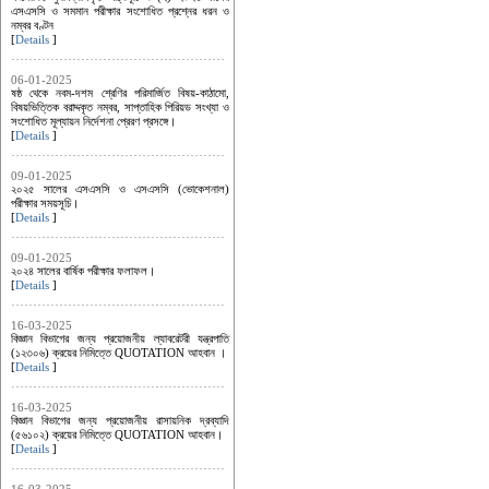
এসএসসি ও সমমান পরীক্ষার সংশোধিত প্রশ্নের ধরন ও
নম্বর বণ্টন
[
Details
]
06-01-2025
ষষ্ঠ থেকে নবম-দশম শ্রেণির পরিমার্জিত বিষয়-কাঠামো,
বিষয়ভিত্তিক বরাদ্দকৃত নম্বর, সাপ্তাহিক পিরিয়ড সংখ্যা ও
সংশোধিত মূল্যায়ন নির্দেশনা প্রেরণ প্রসঙ্গে।
[
Details
]
09-01-2025
২০২৫ সালের এসএসসি ও এসএসসি (ভোকেশনাল)
পরীক্ষার সময়সূচি।
[
Details
]
09-01-2025
২০২৪ সালের বার্ষিক পরীক্ষার ফলাফল।
[
Details
]
16-03-2025
বিজ্ঞান বিভাগের জন্য প্রয়োজনীয় ল্যাবরেটরী যন্ত্রপাতি
(১২৩০৬) ক্রয়ের নিমিত্তে QUOTATION আহবান ।
[
Details
]
16-03-2025
বিজ্ঞান বিভাগের জন্য প্রয়োজনীয় রাসায়নিক দ্রব্যাদি
(৫৬১০২) ক্রয়ের নিমিত্তে QUOTATION আহবান।
[
Details
]