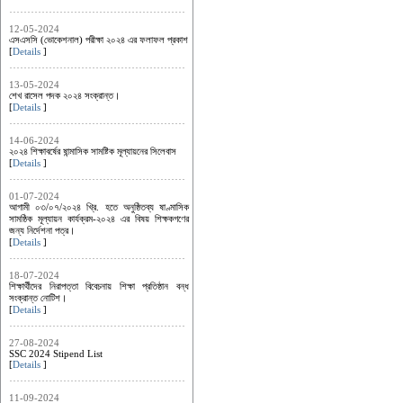
12-05-2024
এসএসসি (ভোকেশনাল) পরীক্ষা ২০২৪ এর ফলাফল প্রকাশ
[
Details
]
13-05-2024
শেখ রাসেল পদক ২০২৪ সংক্রান্ত।
[
Details
]
14-06-2024
২০২৪ শিক্ষাবর্ষের ষান্মাসিক সামষ্টিক মূল্যায়নের সিলেবাস
[
Details
]
01-07-2024
আগামী ০৩/০৭/২০২৪ খ্রি. হতে অনুষ্ঠিতব্য ষাণ্মাসিক
সামষ্ঠিক মূল্যায়ন কার্যক্রম-২০২৪ এর ‍বিষয় শিক্ষকগণের
জন্য নির্দেশনা পত্র।
[
Details
]
18-07-2024
শিক্ষার্থীদের নিরাপত্তা বিবেচনায় শিক্ষা প্রতিষ্ঠান বন্ধ
সংক্রান্ত নোটিশ।
[
Details
]
27-08-2024
SSC 2024 Stipend List
[
Details
]
11-09-2024