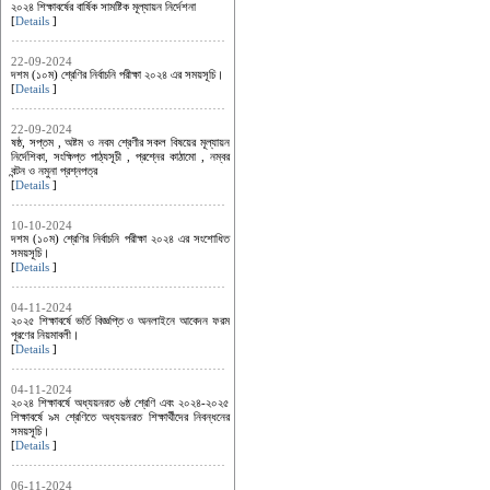
২০২৪ শিক্ষাবর্ষের বার্ষিক সামষ্টিক মূল্যায়ন নির্দেশনা
[
Details
]
22-09-2024
দশম (১০ম) শ্রেণির নির্বাচনি পরীক্ষা ২০২৪ এর সময়সূচি।
[
Details
]
22-09-2024
ষষ্ঠ, সপ্তম , অষ্টম ও নবম শ্রেণীর সকল বিষয়ের মূল্যায়ন
নির্দেশিকা, সংক্ষিপ্ত পাঠ্যসূচী , প্রশ্নের কাঠামো , নম্বর
বন্টন ও নমুনা প্রশ্নপত্র
[
Details
]
10-10-2024
দশম (১০ম) শ্রেণির নির্বাচনি পরীক্ষা ২০২৪ এর সংশোধিত
সময়সূচি।
[
Details
]
04-11-2024
২০২৫ শিক্ষাবর্ষে ভর্তি বিজ্ঞপ্তি ও অনলাইনে আবেদন ফরম
পূরণের নিয়মাবলী।
[
Details
]
04-11-2024
২০২৪ শিক্ষাবর্ষে অধ্যয়নরত ৬ষ্ঠ শ্রেণি এবং ২০২৪-২০২৫
শিক্ষাবর্ষে ৯ম শ্রেণিতে অধ্যয়নরত শিক্ষার্থীদের নিবন্ধনের
সময়সূচি।
[
Details
]
06-11-2024