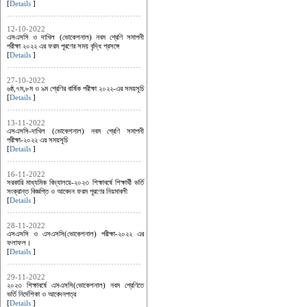
[
Details
]
12-10-2022
এসএসসি ও দাখিল (ভোকেশনাল) নবম শ্রেণি সমাপনী
পরীক্ষা ২০২২ এর ফরম পূরণের সময় বৃদ্ধি প্রসঙ্গে
[
Details
]
27-10-2022
৬ষ্ঠ,৭ম,৮ম ও ৯ম শ্রেণির বার্ষিক পরীক্ষা ২০২২-এর সময়সূচি
[
Details
]
13-11-2022
এসএসসি-দাখিল (ভোকেশনাল) নবম শ্রেণি সমাপনী
পরীক্ষা-২০২২ এর সময়সূচি
[
Details
]
16-11-2022
সরকারি মাধ্যমিক বিদ্যালয়ে-২০২৩ শিক্ষাবর্ষে শিক্ষার্থী ভর্তি
সংক্রান্ত বিজ্ঞপ্তি ও আবেদন ফরম পূরণের নিয়মাবলী
[
Details
]
28-11-2022
এসএসসি ও এসএসসি(ভোকেশনাল) পরীক্ষা-২০২২ এর
ফলাফল।
[
Details
]
29-11-2022
২০২৩ শিক্ষাবর্ষে এসএসসি(ভোকেশনাল) নবম শ্রেণিতে
ভর্তি নির্দেশিকা ও আবেদনপত্র
[
Details
]