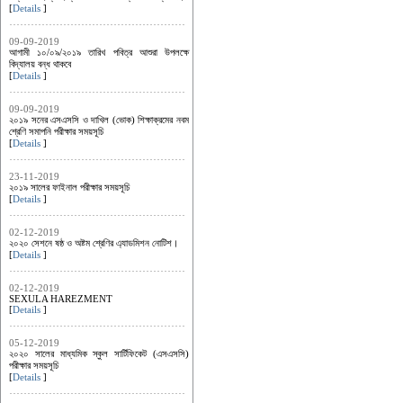
[
Details
]
09-09-2019
আগামী ১০/০৯/২০১৯ তারিখ পবিত্র আশুরা উপলক্ষে
বিদ্যালয় বন্ধ থাকবে
[
Details
]
09-09-2019
২০১৯ সনের এসএসসি ও দাখিল (ভোক) শিক্ষাক্রমের নবম
শ্রেণি সমাপনি পরীক্ষার সময়সূচি
[
Details
]
23-11-2019
২০১৯ সালের ফাইনাল পরীক্ষার সময়সূচি
[
Details
]
02-12-2019
২০২০ সেশনে ষষ্ঠ ও অষ্টম শ্রেণির এ্যাডমিশন নোটিশ।
[
Details
]
02-12-2019
SEXULA HAREZMENT
[
Details
]
05-12-2019
২০২০ সালের মাধ্যমিক স্কুল সার্টিফিকেট (এসএসসি)
পরীক্ষার সময়সূচি
[
Details
]