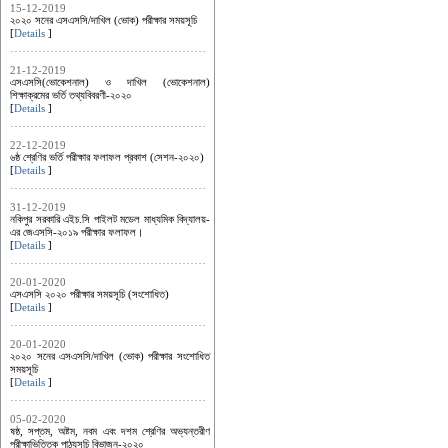
15-12-2019
২০২০ সনের এসএসসি/দাখিল (ভোক) পরীক্ষার সময়সূচি
[
Details
]
21-12-2019
এসএসসি(ভোকেশনাল) ও দাখিল (ভোকেশনাল)
শিক্ষাক্রমের ভর্তি তথ্যবিবরণী-২০২০
[
Details
]
22-12-2019
৬ষ্ঠ শ্রেণির ভর্তি পরীক্ষার ফলাফল প্রকাশ (সেশন-২০২০)
[
Details
]
31-12-2019
নকিপুর সরকারি এইচ.সি পাইলট মডেল মাধ্যমিক বিদ্যালয়-
এর জেএসসি-২০১৯ পরীক্ষার ফলাফল।
[
Details
]
20-01-2020
এসএসসি ২০২০ পরীক্ষার সময়সূচি (সংশোধিত)
[
Details
]
20-01-2020
২০২০ সনের এসএসসি/দাখিল (ভোক) পরীক্ষার সংশোধিত
সময়সূচি
[
Details
]
05-02-2020
ষষ্ঠ, সপ্তম, অষ্টম, নবম এবং দশম শ্রেণির অভ্যন্তরীণ
পরীক্ষাভিত্তিক পাঠ্যসূচি বিভাজন-২০২০