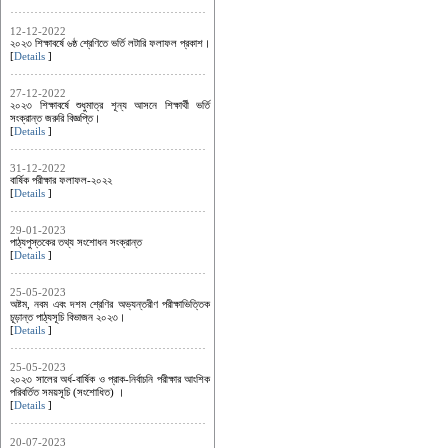
12-12-2022
২০২৩ শিক্ষাবর্ষে ৬ষ্ঠ শ্রেণিতে ভর্তি লটারি ফলাফল প্রকাশ।
[
Details
]
27-12-2022
২০২৩ শিক্ষাবর্ষে শুধুমাত্র শূন্য আসনে শিক্ষার্থী ভর্তি
সংক্রান্ত জরুরি বিজ্ঞপ্তি।
[
Details
]
31-12-2022
বার্ষিক পরীক্ষার ফলাফল-২০২২
[
Details
]
29-01-2023
পাঠ্যপুস্তকের তথ্য সংশোধন সংক্রান্ত
[
Details
]
25-05-2023
অষ্টম, নবম এবং দশম শ্রেণির অভ্যন্তরীণ পরীক্ষাভিত্তিক
চূড়ান্ত পাঠ্যসূচি বিভাজন ২০২৩।
[
Details
]
25-05-2023
২০২৩ সালের অর্ধ-বার্ষিক ও প্রাক-নির্বাচনি পরীক্ষার আংশিক
পরিবর্তিত সময়সূচি (সংশোধিত) ।
[
Details
]
20-07-2023