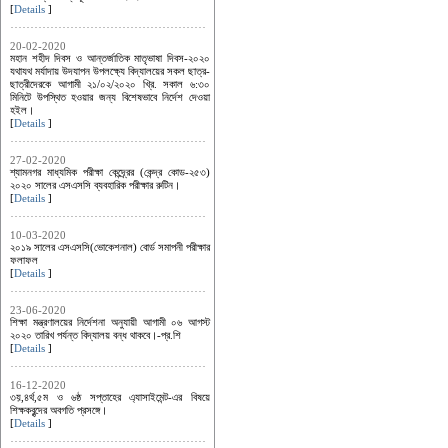
[
Details
]
20-02-2020
মহান শহীদ দিবস ও আন্তর্জাতিক মাতৃভাষা দিবস-২০২০
যথাযথ মর্যাদায় উদযাপন উপলক্ষ্যে বিদ্যালয়ের সকল ছাত্র-
ছাত্রীদেরকে আগামী ২১/০২/২০২০ খ্রি. সকাল ৬:৩০
মিনিটে উপস্থিত হওয়ার জন্য বিশেষভাবে নির্দেশ দেওয়া
হইল।
[
Details
]
27-02-2020
শ্যামনগর মাধ্যমিক পরীক্ষা কেন্দ্র্রের (কেন্দ্র কোড-২৫৩)
২০২০ সালের এসএসসি ব্যবহারিক পরীক্ষার রুটিন।
[
Details
]
10-03-2020
২০১৯ সালের এসএসসি(ভোকেশনাল) বোর্ড সমাপনী পরীক্ষার
ফলাফল
[
Details
]
23-06-2020
শিক্ষা মন্ত্রণালয়ের নির্দেশনা অনুযায়ী আগামী ০৬ আগস্ট
২০২০ তারিখ পর্যন্ত বিদ্যালয় বন্ধ থাকবে।-প্র.শি
[
Details
]
16-12-2020
৩য়,৪র্থ,৫ম ও ৬ষ্ঠ সপ্তাহের এ্যাসাইমেন্ট-এর বিষয়ে
শিক্ষকবৃন্দের অবগতি প্রসঙ্গে।
[
Details
]