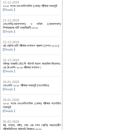
15-12-2019
২০২০ সনের এসএসসি/দাখিল (ভোক) পরীক্ষার সময়সূচি
[
Details
]
21-12-2019
এসএসসি(ভোকেশনাল) ও দাখিল (ভোকেশনাল)
শিক্ষাক্রমের ভর্তি তথ্যবিবরণী-২০২০
[
Details
]
22-12-2019
৬ষ্ঠ শ্রেণির ভর্তি পরীক্ষার ফলাফল প্রকাশ (সেশন-২০২০)
[
Details
]
31-12-2019
নকিপুর সরকারি এইচ.সি পাইলট মডেল মাধ্যমিক বিদ্যালয়-
এর জেএসসি-২০১৯ পরীক্ষার ফলাফল।
[
Details
]
20-01-2020
এসএসসি ২০২০ পরীক্ষার সময়সূচি (সংশোধিত)
[
Details
]
20-01-2020
২০২০ সনের এসএসসি/দাখিল (ভোক) পরীক্ষার সংশোধিত
সময়সূচি
[
Details
]
05-02-2020
ষষ্ঠ, সপ্তম, অষ্টম, নবম এবং দশম শ্রেণির অভ্যন্তরীণ
পরীক্ষাভিত্তিক পাঠ্যসূচি বিভাজন-২০২০