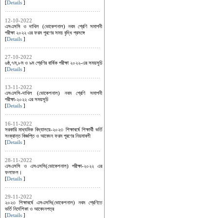
[
Details
]
12-10-2022
এসএসসি ও দাখিল (ভোকেশনাল) নবম শ্রেণি সমাপনী
পরীক্ষা ২০২২ এর ফরম পূরণের সময় বৃদ্ধি প্রসঙ্গে
[
Details
]
27-10-2022
৬ষ্ঠ,৭ম,৮ম ও ৯ম শ্রেণির বার্ষিক পরীক্ষা ২০২২-এর সময়সূচি
[
Details
]
13-11-2022
এসএসসি-দাখিল (ভোকেশনাল) নবম শ্রেণি সমাপনী
পরীক্ষা-২০২২ এর সময়সূচি
[
Details
]
16-11-2022
সরকারি মাধ্যমিক বিদ্যালয়ে-২০২৩ শিক্ষাবর্ষে শিক্ষার্থী ভর্তি
সংক্রান্ত বিজ্ঞপ্তি ও আবেদন ফরম পূরণের নিয়মাবলী
[
Details
]
28-11-2022
এসএসসি ও এসএসসি(ভোকেশনাল) পরীক্ষা-২০২২ এর
ফলাফল।
[
Details
]
29-11-2022
২০২৩ শিক্ষাবর্ষে এসএসসি(ভোকেশনাল) নবম শ্রেণিতে
ভর্তি নির্দেশিকা ও আবেদনপত্র
[
Details
]