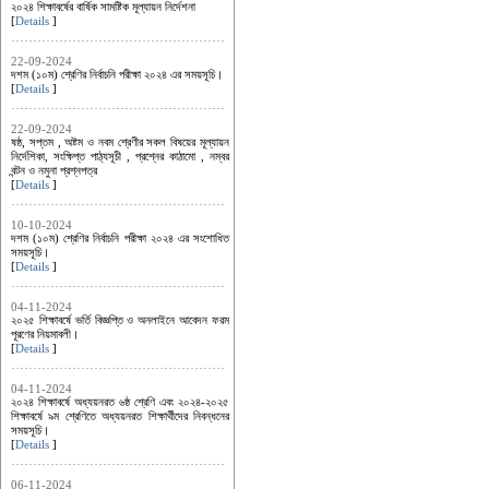
২০২৪ শিক্ষাবর্ষের বার্ষিক সামষ্টিক মূল্যায়ন নির্দেশনা
[
Details
]
22-09-2024
দশম (১০ম) শ্রেণির নির্বাচনি পরীক্ষা ২০২৪ এর সময়সূচি।
[
Details
]
22-09-2024
ষষ্ঠ, সপ্তম , অষ্টম ও নবম শ্রেণীর সকল বিষয়ের মূল্যায়ন
নির্দেশিকা, সংক্ষিপ্ত পাঠ্যসূচী , প্রশ্নের কাঠামো , নম্বর
বন্টন ও নমুনা প্রশ্নপত্র
[
Details
]
10-10-2024
দশম (১০ম) শ্রেণির নির্বাচনি পরীক্ষা ২০২৪ এর সংশোধিত
সময়সূচি।
[
Details
]
04-11-2024
২০২৫ শিক্ষাবর্ষে ভর্তি বিজ্ঞপ্তি ও অনলাইনে আবেদন ফরম
পূরণের নিয়মাবলী।
[
Details
]
04-11-2024
২০২৪ শিক্ষাবর্ষে অধ্যয়নরত ৬ষ্ঠ শ্রেণি এবং ২০২৪-২০২৫
শিক্ষাবর্ষে ৯ম শ্রেণিতে অধ্যয়নরত শিক্ষার্থীদের নিবন্ধনের
সময়সূচি।
[
Details
]
06-11-2024