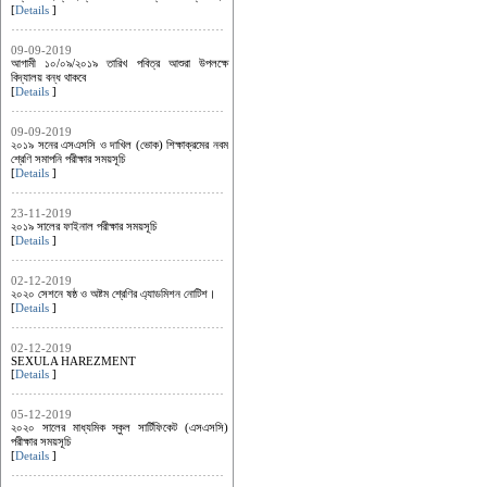
[
Details
]
09-09-2019
আগামী ১০/০৯/২০১৯ তারিখ পবিত্র আশুরা উপলক্ষে
বিদ্যালয় বন্ধ থাকবে
[
Details
]
09-09-2019
২০১৯ সনের এসএসসি ও দাখিল (ভোক) শিক্ষাক্রমের নবম
শ্রেণি সমাপনি পরীক্ষার সময়সূচি
[
Details
]
23-11-2019
২০১৯ সালের ফাইনাল পরীক্ষার সময়সূচি
[
Details
]
02-12-2019
২০২০ সেশনে ষষ্ঠ ও অষ্টম শ্রেণির এ্যাডমিশন নোটিশ।
[
Details
]
02-12-2019
SEXULA HAREZMENT
[
Details
]
05-12-2019
২০২০ সালের মাধ্যমিক স্কুল সার্টিফিকেট (এসএসসি)
পরীক্ষার সময়সূচি
[
Details
]