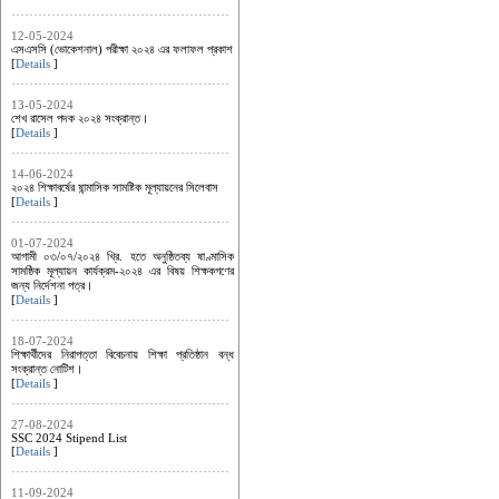
12-05-2024
এসএসসি (ভোকেশনাল) পরীক্ষা ২০২৪ এর ফলাফল প্রকাশ
[
Details
]
13-05-2024
শেখ রাসেল পদক ২০২৪ সংক্রান্ত।
[
Details
]
14-06-2024
২০২৪ শিক্ষাবর্ষের ষান্মাসিক সামষ্টিক মূল্যায়নের সিলেবাস
[
Details
]
01-07-2024
আগামী ০৩/০৭/২০২৪ খ্রি. হতে অনুষ্ঠিতব্য ষাণ্মাসিক
সামষ্ঠিক মূল্যায়ন কার্যক্রম-২০২৪ এর ‍বিষয় শিক্ষকগণের
জন্য নির্দেশনা পত্র।
[
Details
]
18-07-2024
শিক্ষার্থীদের নিরাপত্তা বিবেচনায় শিক্ষা প্রতিষ্ঠান বন্ধ
সংক্রান্ত নোটিশ।
[
Details
]
27-08-2024
SSC 2024 Stipend List
[
Details
]
11-09-2024