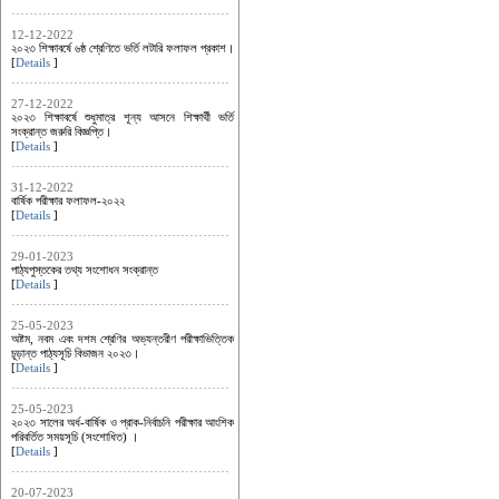
12-12-2022
২০২৩ শিক্ষাবর্ষে ৬ষ্ঠ শ্রেণিতে ভর্তি লটারি ফলাফল প্রকাশ।
[
Details
]
27-12-2022
২০২৩ শিক্ষাবর্ষে শুধুমাত্র শূন্য আসনে শিক্ষার্থী ভর্তি
সংক্রান্ত জরুরি বিজ্ঞপ্তি।
[
Details
]
31-12-2022
বার্ষিক পরীক্ষার ফলাফল-২০২২
[
Details
]
29-01-2023
পাঠ্যপুস্তকের তথ্য সংশোধন সংক্রান্ত
[
Details
]
25-05-2023
অষ্টম, নবম এবং দশম শ্রেণির অভ্যন্তরীণ পরীক্ষাভিত্তিক
চূড়ান্ত পাঠ্যসূচি বিভাজন ২০২৩।
[
Details
]
25-05-2023
২০২৩ সালের অর্ধ-বার্ষিক ও প্রাক-নির্বাচনি পরীক্ষার আংশিক
পরিবর্তিত সময়সূচি (সংশোধিত) ।
[
Details
]
20-07-2023