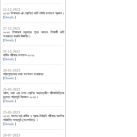
12-12-2022
২০২৩ শিক্ষাবর্ষে ৬ষ্ঠ শ্রেণিতে ভর্তি লটারি ফলাফল প্রকাশ।
[
Details
]
27-12-2022
২০২৩ শিক্ষাবর্ষে শুধুমাত্র শূন্য আসনে শিক্ষার্থী ভর্তি
সংক্রান্ত জরুরি বিজ্ঞপ্তি।
[
Details
]
31-12-2022
বার্ষিক পরীক্ষার ফলাফল-২০২২
[
Details
]
29-01-2023
পাঠ্যপুস্তকের তথ্য সংশোধন সংক্রান্ত
[
Details
]
25-05-2023
অষ্টম, নবম এবং দশম শ্রেণির অভ্যন্তরীণ পরীক্ষাভিত্তিক
চূড়ান্ত পাঠ্যসূচি বিভাজন ২০২৩।
[
Details
]
25-05-2023
২০২৩ সালের অর্ধ-বার্ষিক ও প্রাক-নির্বাচনি পরীক্ষার আংশিক
পরিবর্তিত সময়সূচি (সংশোধিত) ।
[
Details
]
20-07-2023