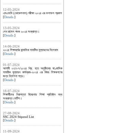
12-05-2024
এসএসসি (ভোকেশনাল) পরীক্ষা ২০২৪ এর ফলাফল প্রকাশ
[
Details
]
13-05-2024
শেখ রাসেল পদক ২০২৪ সংক্রান্ত।
[
Details
]
14-06-2024
২০২৪ শিক্ষাবর্ষের ষান্মাসিক সামষ্টিক মূল্যায়নের সিলেবাস
[
Details
]
01-07-2024
আগামী ০৩/০৭/২০২৪ খ্রি. হতে অনুষ্ঠিতব্য ষাণ্মাসিক
সামষ্ঠিক মূল্যায়ন কার্যক্রম-২০২৪ এর ‍বিষয় শিক্ষকগণের
জন্য নির্দেশনা পত্র।
[
Details
]
18-07-2024
শিক্ষার্থীদের নিরাপত্তা বিবেচনায় শিক্ষা প্রতিষ্ঠান বন্ধ
সংক্রান্ত নোটিশ।
[
Details
]
27-08-2024
SSC 2024 Stipend List
[
Details
]
11-09-2024