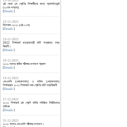
13-10-2021
৬ষ্ঠ থেকে ৯ম শ্রেণির শিক্ষার্থীদের জন্য অ্যাসাইনমেন্ট
(২০তম সপ্তাহ)
[
Details
]
23-11-2021
সিলেবাস-২০২১ (৬ষ্ঠ-১০ম)
[
Details
]
23-11-2021
2022 শিক্ষাবর্ষে ছাত্র/ছাত্রী ভর্তি সংক্রান্ত তথ্য
বিবরণী।
[
Details
]
10-12-2021
২০২১ সালের বার্ষিক পরীক্ষার ফলাফল প্রকাশ
[
Details
]
13-12-2021
এসএসসি (ভোকেশনাল) ও দাখিল (ভোকেশনাল)
শিক্ষাক্রমে ২০২২ শিক্ষাবর্ষে নবম শ্রেণির ভর্তি তথ্যবিবরণী
[
Details
]
17-12-2021
২০২২ শিক্ষাবর্ষে ৬ষ্ঠ শ্রেণি ভর্তির লটারিতে নির্বাচিতদের
তালিকা
[
Details
]
31-12-2021
২০২১ সালের এসএসসি পরীক্ষার ফলাফল।