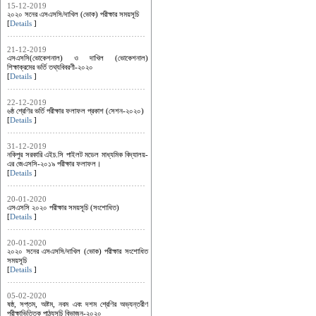
15-12-2019
২০২০ সনের এসএসসি/দাখিল (ভোক) পরীক্ষার সময়সূচি
[
Details
]
21-12-2019
এসএসসি(ভোকেশনাল) ও দাখিল (ভোকেশনাল)
শিক্ষাক্রমের ভর্তি তথ্যবিবরণী-২০২০
[
Details
]
22-12-2019
৬ষ্ঠ শ্রেণির ভর্তি পরীক্ষার ফলাফল প্রকাশ (সেশন-২০২০)
[
Details
]
31-12-2019
নকিপুর সরকারি এইচ.সি পাইলট মডেল মাধ্যমিক বিদ্যালয়-
এর জেএসসি-২০১৯ পরীক্ষার ফলাফল।
[
Details
]
20-01-2020
এসএসসি ২০২০ পরীক্ষার সময়সূচি (সংশোধিত)
[
Details
]
20-01-2020
২০২০ সনের এসএসসি/দাখিল (ভোক) পরীক্ষার সংশোধিত
সময়সূচি
[
Details
]
05-02-2020
ষষ্ঠ, সপ্তম, অষ্টম, নবম এবং দশম শ্রেণির অভ্যন্তরীণ
পরীক্ষাভিত্তিক পাঠ্যসূচি বিভাজন-২০২০