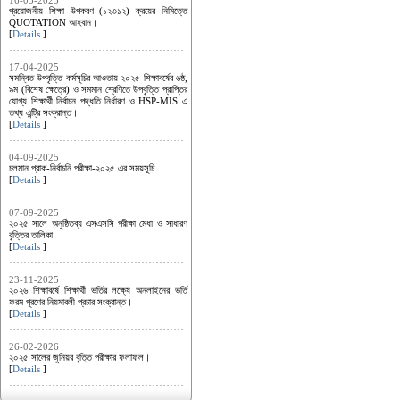
16-03-2025
প্রয়োজনীয় শিক্ষা উপকরণ (১২৩১২) ক্রয়ের নিমিত্তে
QUOTATION আহবান।
[
Details
]
17-04-2025
সমন্বিত উপবৃত্তি কর্মসূচির আওতায় ২০২৫ শিক্ষাবর্ষের ৬ষ্ঠ,
৯ম (বিশেষ ক্ষেত্রে) ও সমমান শ্রেণিতে উপবৃত্তি প্রাপ্তির
যোগ্য শিক্ষার্থী নির্বাচন পদ্ধতি নির্ধারণ ও HSP-MIS এ
তথ্য এন্ট্রি সংক্রান্ত।
[
Details
]
04-09-2025
চলমান প্রাক-নির্বাচনি পরীক্ষা-২০২৫ এর সময়সূচি
[
Details
]
07-09-2025
২০২৫ সালে অনুষ্ঠিতব্য এসএসসি পরীক্ষা মেধা ও সাধারণ
বৃত্তির তালিকা
[
Details
]
23-11-2025
২০২৬ শিক্ষাবর্ষে শিক্ষার্থী ভর্তির লক্ষ্যে অনলাইনের ভর্তি
ফরম পূরণের নিয়মাবলী প্রচার সংক্রান্ত।
[
Details
]
26-02-2026
২০২৫ সালের জুনিয়র বৃত্তি পরীক্ষার ফলাফল।
[
Details
]