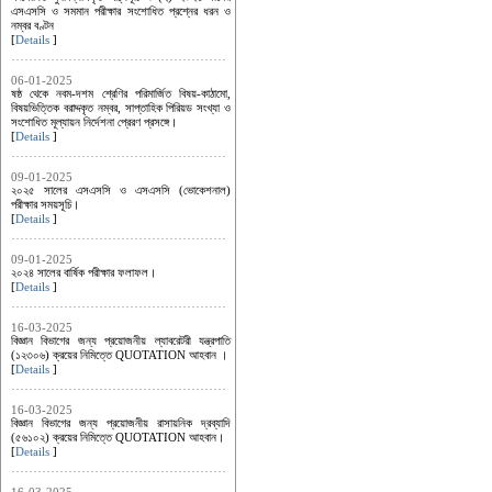
এসএসসি ও সমমান পরীক্ষার সংশোধিত প্রশ্নের ধরন ও
নম্বর বণ্টন
[
Details
]
06-01-2025
ষষ্ঠ থেকে নবম-দশম শ্রেণির পরিমার্জিত বিষয়-কাঠামো,
বিষয়ভিত্তিক বরাদ্দকৃত নম্বর, সাপ্তাহিক পিরিয়ড সংখ্যা ও
সংশোধিত মূল্যায়ন নির্দেশনা প্রেরণ প্রসঙ্গে।
[
Details
]
09-01-2025
২০২৫ সালের এসএসসি ও এসএসসি (ভোকেশনাল)
পরীক্ষার সময়সূচি।
[
Details
]
09-01-2025
২০২৪ সালের বার্ষিক পরীক্ষার ফলাফল।
[
Details
]
16-03-2025
বিজ্ঞান বিভাগের জন্য প্রয়োজনীয় ল্যাবরেটরী যন্ত্রপাতি
(১২৩০৬) ক্রয়ের নিমিত্তে QUOTATION আহবান ।
[
Details
]
16-03-2025
বিজ্ঞান বিভাগের জন্য প্রয়োজনীয় রাসায়নিক দ্রব্যাদি
(৫৬১০২) ক্রয়ের নিমিত্তে QUOTATION আহবান।
[
Details
]