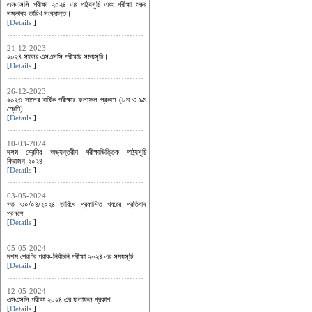
এসএসসি পরীক্ষা ২০২৪ এর পাঠ্যসুচি এবং পরীক্ষা শুরুর
সম্ভাব্য তারিখ সংক্রান্ত।
[
Details
]
21-12-2023
২০২৪ সালের এসএসসি পরীক্ষার সময়সূচি।
[
Details
]
26-12-2023
২০২৩ সালের বার্ষিক পরীক্ষার ফলাফল প্রকাশ (৮ম ও ৯ম
শ্রেণি)।
[
Details
]
10-03-2024
দশম শ্রেণির অভ্যন্তরীণ পরীক্ষাভিত্তিক পাঠ্যসূচি
বিভাজন-২০২৪
[
Details
]
03-05-2024
গত ৩০/০৪/২০২৪ তারিখে প্রকাশিত খবরের প্রতিবাদ
প্রসঙ্গে। ।
[
Details
]
05-05-2024
দশম শ্রেণির প্রাক-নির্বাচনি পরীক্ষা ২০২৪ এর সময়সূচি
[
Details
]
12-05-2024
এসএসসি পরীক্ষা ২০২৪ এর ফলাফল প্রকাশ
[
Details
]