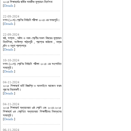
২০২৪ শিক্ষাবর্ষের বার্ষিক সামষ্টিক মূল্যায়ন নির্দেশনা
[
Details
]
22-09-2024
দশম (১০ম) শ্রেণির নির্বাচনি পরীক্ষা ২০২৪ এর সময়সূচি।
[
Details
]
22-09-2024
ষষ্ঠ, সপ্তম , অষ্টম ও নবম শ্রেণীর সকল বিষয়ের মূল্যায়ন
নির্দেশিকা, সংক্ষিপ্ত পাঠ্যসূচী , প্রশ্নের কাঠামো , নম্বর
বন্টন ও নমুনা প্রশ্নপত্র
[
Details
]
10-10-2024
দশম (১০ম) শ্রেণির নির্বাচনি পরীক্ষা ২০২৪ এর সংশোধিত
সময়সূচি।
[
Details
]
04-11-2024
২০২৫ শিক্ষাবর্ষে ভর্তি বিজ্ঞপ্তি ও অনলাইনে আবেদন ফরম
পূরণের নিয়মাবলী।
[
Details
]
04-11-2024
২০২৪ শিক্ষাবর্ষে অধ্যয়নরত ৬ষ্ঠ শ্রেণি এবং ২০২৪-২০২৫
শিক্ষাবর্ষে ৯ম শ্রেণিতে অধ্যয়নরত শিক্ষার্থীদের নিবন্ধনের
সময়সূচি।
[
Details
]
06-11-2024