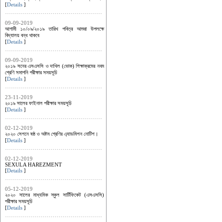
[
Details
]
09-09-2019
আগামী ১০/০৯/২০১৯ তারিখ পবিত্র আশুরা উপলক্ষে
বিদ্যালয় বন্ধ থাকবে
[
Details
]
09-09-2019
২০১৯ সনের এসএসসি ও দাখিল (ভোক) শিক্ষাক্রমের নবম
শ্রেণি সমাপনি পরীক্ষার সময়সূচি
[
Details
]
23-11-2019
২০১৯ সালের ফাইনাল পরীক্ষার সময়সূচি
[
Details
]
02-12-2019
২০২০ সেশনে ষষ্ঠ ও অষ্টম শ্রেণির এ্যাডমিশন নোটিশ।
[
Details
]
02-12-2019
SEXULA HAREZMENT
[
Details
]
05-12-2019
২০২০ সালের মাধ্যমিক স্কুল সার্টিফিকেট (এসএসসি)
পরীক্ষার সময়সূচি
[
Details
]