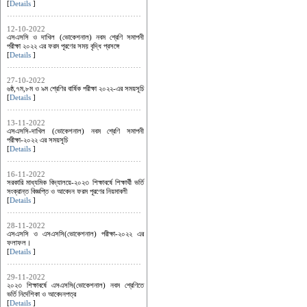
[
Details
]
12-10-2022
এসএসসি ও দাখিল (ভোকেশনাল) নবম শ্রেণি সমাপনী
পরীক্ষা ২০২২ এর ফরম পূরণের সময় বৃদ্ধি প্রসঙ্গে
[
Details
]
27-10-2022
৬ষ্ঠ,৭ম,৮ম ও ৯ম শ্রেণির বার্ষিক পরীক্ষা ২০২২-এর সময়সূচি
[
Details
]
13-11-2022
এসএসসি-দাখিল (ভোকেশনাল) নবম শ্রেণি সমাপনী
পরীক্ষা-২০২২ এর সময়সূচি
[
Details
]
16-11-2022
সরকারি মাধ্যমিক বিদ্যালয়ে-২০২৩ শিক্ষাবর্ষে শিক্ষার্থী ভর্তি
সংক্রান্ত বিজ্ঞপ্তি ও আবেদন ফরম পূরণের নিয়মাবলী
[
Details
]
28-11-2022
এসএসসি ও এসএসসি(ভোকেশনাল) পরীক্ষা-২০২২ এর
ফলাফল।
[
Details
]
29-11-2022
২০২৩ শিক্ষাবর্ষে এসএসসি(ভোকেশনাল) নবম শ্রেণিতে
ভর্তি নির্দেশিকা ও আবেদনপত্র
[
Details
]