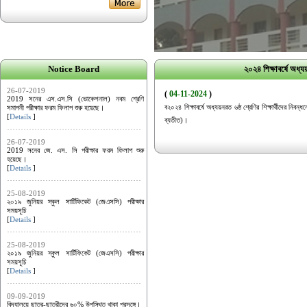
Notice Board
২০২৪ শিক্ষাবর্ষে অধ্য
26-07-2019
(
04-11-2024
)
2019 সনের এস.এস.সি (ভোকেশনাল) নবম শ্রেণি
ব২০২৪ শিক্ষাবর্ষে অধ্যয়নরত ৬ষ্ঠ শ্রেণির শিক্ষার্থীদের ন
সমাপনী পরীক্ষার ফরম ফিলাপ শুরু হয়েছে।
[
Details
]
ব্যতীত)।
26-07-2019
2019 সনের জে. এস. সি পরীক্ষার ফরম ফিলাপ শুরু
হয়েছে।
[
Details
]
25-08-2019
২০১৯ জুনিয়র স্কুল সার্টিফিকেট (জেএসসি) পরীক্ষার
সময়সূচি
[
Details
]
25-08-2019
২০১৯ জুনিয়র স্কুল সার্টিফিকেট (জেএসসি) পরীক্ষার
সময়সূচি
[
Details
]
09-09-2019
বিদ্যালয়ে ছাত্র-ছাত্রীদের ৬০% উপস্থিত থাকা প্রসঙ্গে।