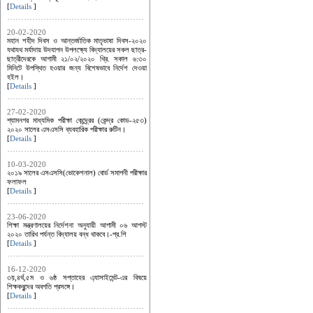
[
Details
]
20-02-2020
মহান শহীদ দিবস ও আন্তর্জাতিক মাতৃভাষা দিবস-২০২০
যথাযথ মর্যাদায় উদযাপন উপলক্ষ্যে বিদ্যালয়ের সকল ছাত্র-
ছাত্রীদেরকে আগামী ২১/০২/২০২০ খ্রি. সকাল ৬:৩০
মিনিটে উপস্থিত হওয়ার জন্য বিশেষভাবে নির্দেশ দেওয়া
হইল।
[
Details
]
27-02-2020
শ্যামনগর মাধ্যমিক পরীক্ষা কেন্দ্র্রের (কেন্দ্র কোড-২৫৩)
২০২০ সালের এসএসসি ব্যবহারিক পরীক্ষার রুটিন।
[
Details
]
10-03-2020
২০১৯ সালের এসএসসি(ভোকেশনাল) বোর্ড সমাপনী পরীক্ষার
ফলাফল
[
Details
]
23-06-2020
শিক্ষা মন্ত্রণালয়ের নির্দেশনা অনুযায়ী আগামী ০৬ আগস্ট
২০২০ তারিখ পর্যন্ত বিদ্যালয় বন্ধ থাকবে।-প্র.শি
[
Details
]
16-12-2020
৩য়,৪র্থ,৫ম ও ৬ষ্ঠ সপ্তাহের এ্যাসাইমেন্ট-এর বিষয়ে
শিক্ষকবৃন্দের অবগতি প্রসঙ্গে।
[
Details
]