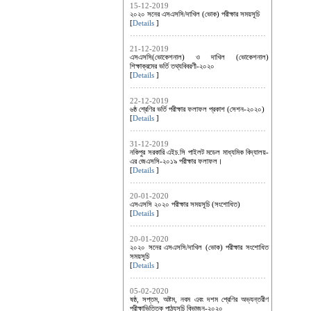
15-12-2019
২০২০ সনের এসএসসি/দাখিল (ভোক) পরীক্ষার সময়সূচি
[
Details
]
21-12-2019
এসএসসি(ভোকেশনাল) ও দাখিল (ভোকেশনাল)
শিক্ষাক্রমের ভর্তি তথ্যবিবরণী-২০২০
[
Details
]
22-12-2019
৬ষ্ঠ শ্রেণির ভর্তি পরীক্ষার ফলাফল প্রকাশ (সেশন-২০২০)
[
Details
]
31-12-2019
নকিপুর সরকারি এইচ.সি পাইলট মডেল মাধ্যমিক বিদ্যালয়-
এর জেএসসি-২০১৯ পরীক্ষার ফলাফল।
[
Details
]
20-01-2020
এসএসসি ২০২০ পরীক্ষার সময়সূচি (সংশোধিত)
[
Details
]
20-01-2020
২০২০ সনের এসএসসি/দাখিল (ভোক) পরীক্ষার সংশোধিত
সময়সূচি
[
Details
]
05-02-2020
ষষ্ঠ, সপ্তম, অষ্টম, নবম এবং দশম শ্রেণির অভ্যন্তরীণ
পরীক্ষাভিত্তিক পাঠ্যসূচি বিভাজন-২০২০