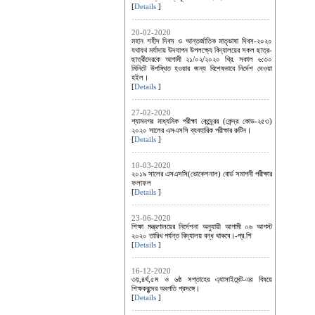
[
Details
]
20-02-2020
মহান শহীদ দিবস ও আন্তর্জাতিক মাতৃভাষা দিবস-২০২০
যথাযথ মর্যাদায় উদযাপন উপলক্ষ্যে বিদ্যালয়ের সকল ছাত্র-
ছাত্রীদেরকে আগামী ২১/০২/২০২০ খ্রি. সকাল ৬:৩০
মিনিটে উপস্থিত হওয়ার জন্য বিশেষভাবে নির্দেশ দেওয়া
হইল।
[
Details
]
27-02-2020
শ্যামনগর মাধ্যমিক পরীক্ষা কেন্দ্র্রের (কেন্দ্র কোড-২৫৩)
২০২০ সালের এসএসসি ব্যবহারিক পরীক্ষার রুটিন।
[
Details
]
10-03-2020
২০১৯ সালের এসএসসি(ভোকেশনাল) বোর্ড সমাপনী পরীক্ষার
ফলাফল
[
Details
]
23-06-2020
শিক্ষা মন্ত্রণালয়ের নির্দেশনা অনুযায়ী আগামী ০৬ আগস্ট
২০২০ তারিখ পর্যন্ত বিদ্যালয় বন্ধ থাকবে।-প্র.শি
[
Details
]
16-12-2020
৩য়,৪র্থ,৫ম ও ৬ষ্ঠ সপ্তাহের এ্যাসাইমেন্ট-এর বিষয়ে
শিক্ষকবৃন্দের অবগতি প্রসঙ্গে।
[
Details
]