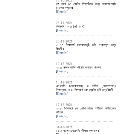
13-10-2021
৬ষ্ঠ থেকে ৯ম শ্রেণির শিক্ষার্থীদের জন্য অ্যাসাইনমেন্ট
(২০তম সপ্তাহ)
[
Details
]
23-11-2021
সিলেবাস-২০২১ (৬ষ্ঠ-১০ম)
[
Details
]
23-11-2021
2022 শিক্ষাবর্ষে ছাত্র/ছাত্রী ভর্তি সংক্রান্ত তথ্য
বিবরণী।
[
Details
]
10-12-2021
২০২১ সালের বার্ষিক পরীক্ষার ফলাফল প্রকাশ
[
Details
]
13-12-2021
এসএসসি (ভোকেশনাল) ও দাখিল (ভোকেশনাল)
শিক্ষাক্রমে ২০২২ শিক্ষাবর্ষে নবম শ্রেণির ভর্তি তথ্যবিবরণী
[
Details
]
17-12-2021
২০২২ শিক্ষাবর্ষে ৬ষ্ঠ শ্রেণি ভর্তির লটারিতে নির্বাচিতদের
তালিকা
[
Details
]
31-12-2021
২০২১ সালের এসএসসি পরীক্ষার ফলাফল।