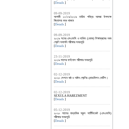
[
Details
]
09-09-2019
আগামী ১০/০৯/২০১৯ তারিখ পবিত্র আশুরা উপলক্ষে
বিদ্যালয় বন্ধ থাকবে
[
Details
]
09-09-2019
২০১৯ সনের এসএসসি ও দাখিল (ভোক) শিক্ষাক্রমের নবম
শ্রেণি সমাপনি পরীক্ষার সময়সূচি
[
Details
]
23-11-2019
২০১৯ সালের ফাইনাল পরীক্ষার সময়সূচি
[
Details
]
02-12-2019
২০২০ সেশনে ষষ্ঠ ও অষ্টম শ্রেণির এ্যাডমিশন নোটিশ।
[
Details
]
02-12-2019
SEXULA HAREZMENT
[
Details
]
05-12-2019
২০২০ সালের মাধ্যমিক স্কুল সার্টিফিকেট (এসএসসি)
পরীক্ষার সময়সূচি
[
Details
]