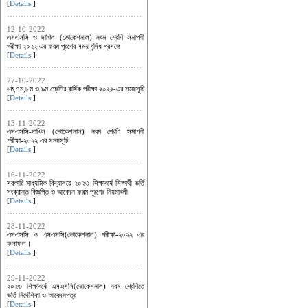
[
Details
]
12-10-2022
এসএসসি ও দাখিল (ভোকেশনাল) নবম শ্রেণি সমাপনী
পরীক্ষা ২০২২ এর ফরম পূরণের সময় বৃদ্ধি প্রসঙ্গে
[
Details
]
27-10-2022
৬ষ্ঠ,৭ম,৮ম ও ৯ম শ্রেণির বার্ষিক পরীক্ষা ২০২২-এর সময়সূচি
[
Details
]
13-11-2022
এসএসসি-দাখিল (ভোকেশনাল) নবম শ্রেণি সমাপনী
পরীক্ষা-২০২২ এর সময়সূচি
[
Details
]
16-11-2022
সরকারি মাধ্যমিক বিদ্যালয়ে-২০২৩ শিক্ষাবর্ষে শিক্ষার্থী ভর্তি
সংক্রান্ত বিজ্ঞপ্তি ও আবেদন ফরম পূরণের নিয়মাবলী
[
Details
]
28-11-2022
এসএসসি ও এসএসসি(ভোকেশনাল) পরীক্ষা-২০২২ এর
ফলাফল।
[
Details
]
29-11-2022
২০২৩ শিক্ষাবর্ষে এসএসসি(ভোকেশনাল) নবম শ্রেণিতে
ভর্তি নির্দেশিকা ও আবেদনপত্র
[
Details
]