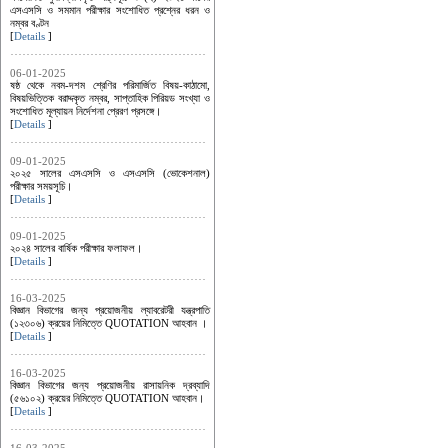
এসএসসি ও সমমান পরীক্ষার সংশোধিত প্রশ্নের ধরন ও
নম্বর বণ্টন
[
Details
]
06-01-2025
ষষ্ঠ থেকে নবম-দশম শ্রেণির পরিমার্জিত বিষয়-কাঠামো,
বিষয়ভিত্তিক বরাদ্দকৃত নম্বর, সাপ্তাহিক পিরিয়ড সংখ্যা ও
সংশোধিত মূল্যায়ন নির্দেশনা প্রেরণ প্রসঙ্গে।
[
Details
]
09-01-2025
২০২৫ সালের এসএসসি ও এসএসসি (ভোকেশনাল)
পরীক্ষার সময়সূচি।
[
Details
]
09-01-2025
২০২৪ সালের বার্ষিক পরীক্ষার ফলাফল।
[
Details
]
16-03-2025
বিজ্ঞান বিভাগের জন্য প্রয়োজনীয় ল্যাবরেটরী যন্ত্রপাতি
(১২৩০৬) ক্রয়ের নিমিত্তে QUOTATION আহবান ।
[
Details
]
16-03-2025
বিজ্ঞান বিভাগের জন্য প্রয়োজনীয় রাসায়নিক দ্রব্যাদি
(৫৬১০২) ক্রয়ের নিমিত্তে QUOTATION আহবান।
[
Details
]