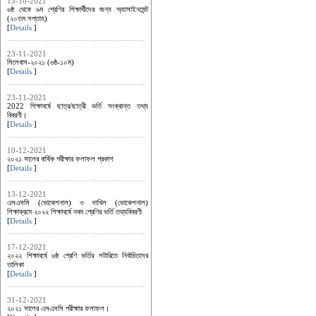
13-10-2021
৬ষ্ঠ থেকে ৯ম শ্রেণির শিক্ষার্থীদের জন্য অ্যাসাইনমেন্ট
(২০তম সপ্তাহ)
[
Details
]
23-11-2021
সিলেবাস-২০২১ (৬ষ্ঠ-১০ম)
[
Details
]
23-11-2021
2022 শিক্ষাবর্ষে ছাত্র/ছাত্রী ভর্তি সংক্রান্ত তথ্য
বিবরণী।
[
Details
]
10-12-2021
২০২১ সালের বার্ষিক পরীক্ষার ফলাফল প্রকাশ
[
Details
]
13-12-2021
এসএসসি (ভোকেশনাল) ও দাখিল (ভোকেশনাল)
শিক্ষাক্রমে ২০২২ শিক্ষাবর্ষে নবম শ্রেণির ভর্তি তথ্যবিবরণী
[
Details
]
17-12-2021
২০২২ শিক্ষাবর্ষে ৬ষ্ঠ শ্রেণি ভর্তির লটারিতে নির্বাচিতদের
তালিকা
[
Details
]
31-12-2021
২০২১ সালের এসএসসি পরীক্ষার ফলাফল।