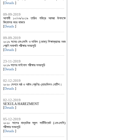
[
Details
]
09-09-2019
আগামী ১০/০৯/২০১৯ তারিখ পবিত্র আশুরা উপলক্ষে
বিদ্যালয় বন্ধ থাকবে
[
Details
]
09-09-2019
২০১৯ সনের এসএসসি ও দাখিল (ভোক) শিক্ষাক্রমের নবম
শ্রেণি সমাপনি পরীক্ষার সময়সূচি
[
Details
]
23-11-2019
২০১৯ সালের ফাইনাল পরীক্ষার সময়সূচি
[
Details
]
02-12-2019
২০২০ সেশনে ষষ্ঠ ও অষ্টম শ্রেণির এ্যাডমিশন নোটিশ।
[
Details
]
02-12-2019
SEXULA HAREZMENT
[
Details
]
05-12-2019
২০২০ সালের মাধ্যমিক স্কুল সার্টিফিকেট (এসএসসি)
পরীক্ষার সময়সূচি
[
Details
]