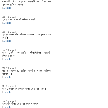
এসএসসি পরীক্ষা ২০২৪ এর পাঠ্যসুচি এবং পরীক্ষা শুরুর
সম্ভাব্য তারিখ সংক্রান্ত।
[
Details
]
21-12-2023
২০২৪ সালের এসএসসি পরীক্ষার সময়সূচি।
[
Details
]
26-12-2023
২০২৩ সালের বার্ষিক পরীক্ষার ফলাফল প্রকাশ (৮ম ও ৯ম
শ্রেণি)।
[
Details
]
10-03-2024
দশম শ্রেণির অভ্যন্তরীণ পরীক্ষাভিত্তিক পাঠ্যসূচি
বিভাজন-২০২৪
[
Details
]
03-05-2024
গত ৩০/০৪/২০২৪ তারিখে প্রকাশিত খবরের প্রতিবাদ
প্রসঙ্গে। ।
[
Details
]
05-05-2024
দশম শ্রেণির প্রাক-নির্বাচনি পরীক্ষা ২০২৪ এর সময়সূচি
[
Details
]
12-05-2024
এসএসসি পরীক্ষা ২০২৪ এর ফলাফল প্রকাশ
[
Details
]