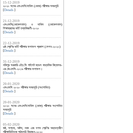
15-12-2019
২০২০ সনের এসএসসি/দাখিল (ভোক) পরীক্ষার সময়সূচি
[
Details
]
21-12-2019
এসএসসি(ভোকেশনাল) ও দাখিল (ভোকেশনাল)
শিক্ষাক্রমের ভর্তি তথ্যবিবরণী-২০২০
[
Details
]
22-12-2019
৬ষ্ঠ শ্রেণির ভর্তি পরীক্ষার ফলাফল প্রকাশ (সেশন-২০২০)
[
Details
]
31-12-2019
নকিপুর সরকারি এইচ.সি পাইলট মডেল মাধ্যমিক বিদ্যালয়-
এর জেএসসি-২০১৯ পরীক্ষার ফলাফল।
[
Details
]
20-01-2020
এসএসসি ২০২০ পরীক্ষার সময়সূচি (সংশোধিত)
[
Details
]
20-01-2020
২০২০ সনের এসএসসি/দাখিল (ভোক) পরীক্ষার সংশোধিত
সময়সূচি
[
Details
]
05-02-2020
ষষ্ঠ, সপ্তম, অষ্টম, নবম এবং দশম শ্রেণির অভ্যন্তরীণ
পরীক্ষাভিত্তিক পাঠ্যসূচি বিভাজন-২০২০