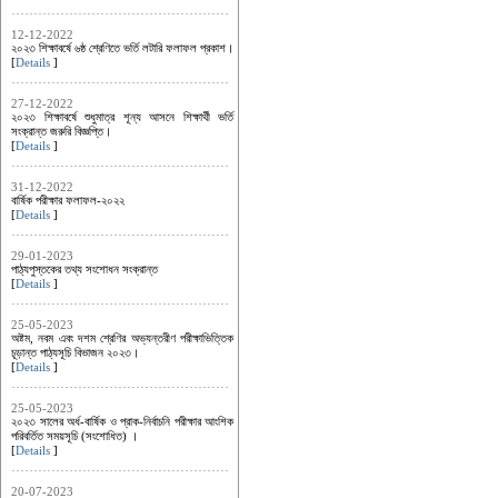
12-12-2022
২০২৩ শিক্ষাবর্ষে ৬ষ্ঠ শ্রেণিতে ভর্তি লটারি ফলাফল প্রকাশ।
[
Details
]
27-12-2022
২০২৩ শিক্ষাবর্ষে শুধুমাত্র শূন্য আসনে শিক্ষার্থী ভর্তি
সংক্রান্ত জরুরি বিজ্ঞপ্তি।
[
Details
]
31-12-2022
বার্ষিক পরীক্ষার ফলাফল-২০২২
[
Details
]
29-01-2023
পাঠ্যপুস্তকের তথ্য সংশোধন সংক্রান্ত
[
Details
]
25-05-2023
অষ্টম, নবম এবং দশম শ্রেণির অভ্যন্তরীণ পরীক্ষাভিত্তিক
চূড়ান্ত পাঠ্যসূচি বিভাজন ২০২৩।
[
Details
]
25-05-2023
২০২৩ সালের অর্ধ-বার্ষিক ও প্রাক-নির্বাচনি পরীক্ষার আংশিক
পরিবর্তিত সময়সূচি (সংশোধিত) ।
[
Details
]
20-07-2023