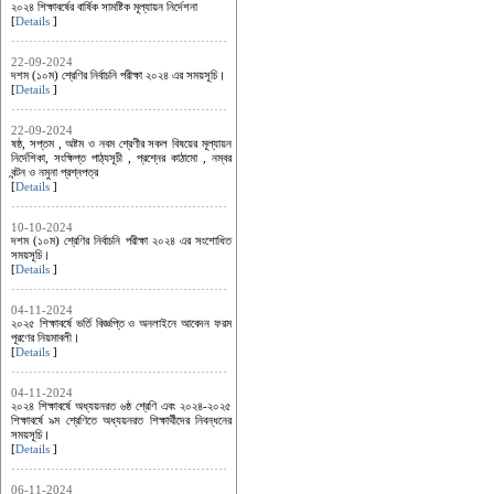
২০২৪ শিক্ষাবর্ষের বার্ষিক সামষ্টিক মূল্যায়ন নির্দেশনা
[
Details
]
22-09-2024
দশম (১০ম) শ্রেণির নির্বাচনি পরীক্ষা ২০২৪ এর সময়সূচি।
[
Details
]
22-09-2024
ষষ্ঠ, সপ্তম , অষ্টম ও নবম শ্রেণীর সকল বিষয়ের মূল্যায়ন
নির্দেশিকা, সংক্ষিপ্ত পাঠ্যসূচী , প্রশ্নের কাঠামো , নম্বর
বন্টন ও নমুনা প্রশ্নপত্র
[
Details
]
10-10-2024
দশম (১০ম) শ্রেণির নির্বাচনি পরীক্ষা ২০২৪ এর সংশোধিত
সময়সূচি।
[
Details
]
04-11-2024
২০২৫ শিক্ষাবর্ষে ভর্তি বিজ্ঞপ্তি ও অনলাইনে আবেদন ফরম
পূরণের নিয়মাবলী।
[
Details
]
04-11-2024
২০২৪ শিক্ষাবর্ষে অধ্যয়নরত ৬ষ্ঠ শ্রেণি এবং ২০২৪-২০২৫
শিক্ষাবর্ষে ৯ম শ্রেণিতে অধ্যয়নরত শিক্ষার্থীদের নিবন্ধনের
সময়সূচি।
[
Details
]
06-11-2024