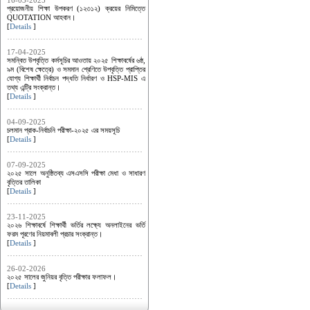
16-03-2025
প্রয়োজনীয় শিক্ষা উপকরণ (১২৩১২) ক্রয়ের নিমিত্তে
QUOTATION আহবান।
[
Details
]
17-04-2025
সমন্বিত উপবৃত্তি কর্মসূচির আওতায় ২০২৫ শিক্ষাবর্ষের ৬ষ্ঠ,
৯ম (বিশেষ ক্ষেত্রে) ও সমমান শ্রেণিতে উপবৃত্তি প্রাপ্তির
যোগ্য শিক্ষার্থী নির্বাচন পদ্ধতি নির্ধারণ ও HSP-MIS এ
তথ্য এন্ট্রি সংক্রান্ত।
[
Details
]
04-09-2025
চলমান প্রাক-নির্বাচনি পরীক্ষা-২০২৫ এর সময়সূচি
[
Details
]
07-09-2025
২০২৫ সালে অনুষ্ঠিতব্য এসএসসি পরীক্ষা মেধা ও সাধারণ
বৃত্তির তালিকা
[
Details
]
23-11-2025
২০২৬ শিক্ষাবর্ষে শিক্ষার্থী ভর্তির লক্ষ্যে অনলাইনের ভর্তি
ফরম পূরণের নিয়মাবলী প্রচার সংক্রান্ত।
[
Details
]
26-02-2026
২০২৫ সালের জুনিয়র বৃত্তি পরীক্ষার ফলাফল।
[
Details
]