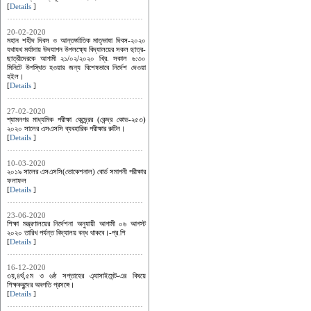
[
Details
]
20-02-2020
মহান শহীদ দিবস ও আন্তর্জাতিক মাতৃভাষা দিবস-২০২০
যথাযথ মর্যাদায় উদযাপন উপলক্ষ্যে বিদ্যালয়ের সকল ছাত্র-
ছাত্রীদেরকে আগামী ২১/০২/২০২০ খ্রি. সকাল ৬:৩০
মিনিটে উপস্থিত হওয়ার জন্য বিশেষভাবে নির্দেশ দেওয়া
হইল।
[
Details
]
27-02-2020
শ্যামনগর মাধ্যমিক পরীক্ষা কেন্দ্র্রের (কেন্দ্র কোড-২৫৩)
২০২০ সালের এসএসসি ব্যবহারিক পরীক্ষার রুটিন।
[
Details
]
10-03-2020
২০১৯ সালের এসএসসি(ভোকেশনাল) বোর্ড সমাপনী পরীক্ষার
ফলাফল
[
Details
]
23-06-2020
শিক্ষা মন্ত্রণালয়ের নির্দেশনা অনুযায়ী আগামী ০৬ আগস্ট
২০২০ তারিখ পর্যন্ত বিদ্যালয় বন্ধ থাকবে।-প্র.শি
[
Details
]
16-12-2020
৩য়,৪র্থ,৫ম ও ৬ষ্ঠ সপ্তাহের এ্যাসাইমেন্ট-এর বিষয়ে
শিক্ষকবৃন্দের অবগতি প্রসঙ্গে।
[
Details
]