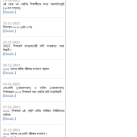
13-10-2021
৬ষ্ঠ থেকে ৯ম শ্রেণির শিক্ষার্থীদের জন্য অ্যাসাইনমেন্ট
(২০তম সপ্তাহ)
[
Details
]
23-11-2021
সিলেবাস-২০২১ (৬ষ্ঠ-১০ম)
[
Details
]
23-11-2021
2022 শিক্ষাবর্ষে ছাত্র/ছাত্রী ভর্তি সংক্রান্ত তথ্য
বিবরণী।
[
Details
]
10-12-2021
২০২১ সালের বার্ষিক পরীক্ষার ফলাফল প্রকাশ
[
Details
]
13-12-2021
এসএসসি (ভোকেশনাল) ও দাখিল (ভোকেশনাল)
শিক্ষাক্রমে ২০২২ শিক্ষাবর্ষে নবম শ্রেণির ভর্তি তথ্যবিবরণী
[
Details
]
17-12-2021
২০২২ শিক্ষাবর্ষে ৬ষ্ঠ শ্রেণি ভর্তির লটারিতে নির্বাচিতদের
তালিকা
[
Details
]
31-12-2021
২০২১ সালের এসএসসি পরীক্ষার ফলাফল।