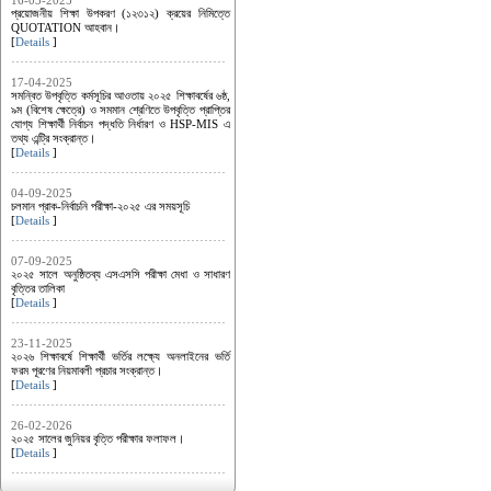
16-03-2025
প্রয়োজনীয় শিক্ষা উপকরণ (১২৩১২) ক্রয়ের নিমিত্তে
QUOTATION আহবান।
[
Details
]
17-04-2025
সমন্বিত উপবৃত্তি কর্মসূচির আওতায় ২০২৫ শিক্ষাবর্ষের ৬ষ্ঠ,
৯ম (বিশেষ ক্ষেত্রে) ও সমমান শ্রেণিতে উপবৃত্তি প্রাপ্তির
যোগ্য শিক্ষার্থী নির্বাচন পদ্ধতি নির্ধারণ ও HSP-MIS এ
তথ্য এন্ট্রি সংক্রান্ত।
[
Details
]
04-09-2025
চলমান প্রাক-নির্বাচনি পরীক্ষা-২০২৫ এর সময়সূচি
[
Details
]
07-09-2025
২০২৫ সালে অনুষ্ঠিতব্য এসএসসি পরীক্ষা মেধা ও সাধারণ
বৃত্তির তালিকা
[
Details
]
23-11-2025
২০২৬ শিক্ষাবর্ষে শিক্ষার্থী ভর্তির লক্ষ্যে অনলাইনের ভর্তি
ফরম পূরণের নিয়মাবলী প্রচার সংক্রান্ত।
[
Details
]
26-02-2026
২০২৫ সালের জুনিয়র বৃত্তি পরীক্ষার ফলাফল।
[
Details
]