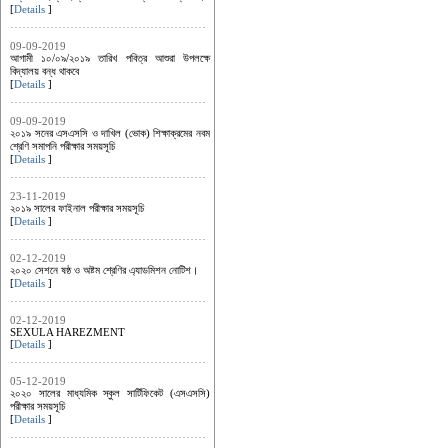
[
Details
]
09-09-2019
আগামী ১০/০৯/২০১৯ তারিখ পবিত্র আশুরা উপলক্ষে
বিদ্যালয় বন্ধ থাকবে
[
Details
]
09-09-2019
২০১৯ সনের এসএসসি ও দাখিল (ভোক) শিক্ষাক্রমের নবম
শ্রেণি সমাপনি পরীক্ষার সময়সূচি
[
Details
]
23-11-2019
২০১৯ সালের ফাইনাল পরীক্ষার সময়সূচি
[
Details
]
02-12-2019
২০২০ সেশনে ষষ্ঠ ও অষ্টম শ্রেণির এ্যাডমিশন নোটিশ।
[
Details
]
02-12-2019
SEXULA HAREZMENT
[
Details
]
05-12-2019
২০২০ সালের মাধ্যমিক স্কুল সার্টিফিকেট (এসএসসি)
পরীক্ষার সময়সূচি
[
Details
]