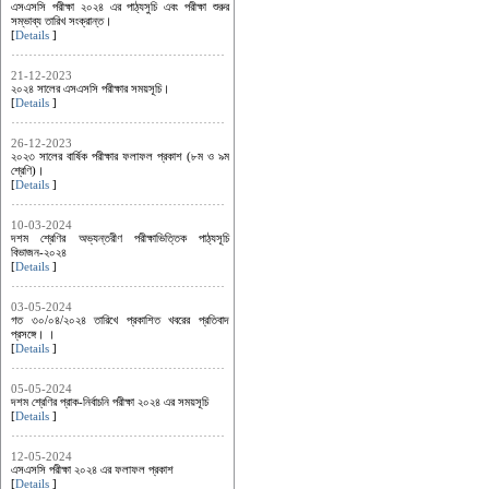
এসএসসি পরীক্ষা ২০২৪ এর পাঠ্যসুচি এবং পরীক্ষা শুরুর
সম্ভাব্য তারিখ সংক্রান্ত।
[
Details
]
21-12-2023
২০২৪ সালের এসএসসি পরীক্ষার সময়সূচি।
[
Details
]
26-12-2023
২০২৩ সালের বার্ষিক পরীক্ষার ফলাফল প্রকাশ (৮ম ও ৯ম
শ্রেণি)।
[
Details
]
10-03-2024
দশম শ্রেণির অভ্যন্তরীণ পরীক্ষাভিত্তিক পাঠ্যসূচি
বিভাজন-২০২৪
[
Details
]
03-05-2024
গত ৩০/০৪/২০২৪ তারিখে প্রকাশিত খবরের প্রতিবাদ
প্রসঙ্গে। ।
[
Details
]
05-05-2024
দশম শ্রেণির প্রাক-নির্বাচনি পরীক্ষা ২০২৪ এর সময়সূচি
[
Details
]
12-05-2024
এসএসসি পরীক্ষা ২০২৪ এর ফলাফল প্রকাশ
[
Details
]