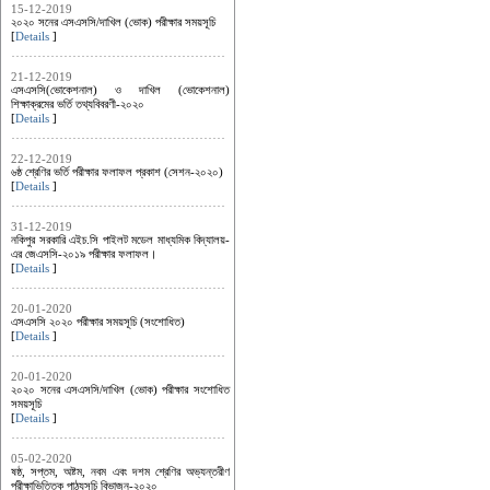
15-12-2019
২০২০ সনের এসএসসি/দাখিল (ভোক) পরীক্ষার সময়সূচি
[
Details
]
21-12-2019
এসএসসি(ভোকেশনাল) ও দাখিল (ভোকেশনাল)
শিক্ষাক্রমের ভর্তি তথ্যবিবরণী-২০২০
[
Details
]
22-12-2019
৬ষ্ঠ শ্রেণির ভর্তি পরীক্ষার ফলাফল প্রকাশ (সেশন-২০২০)
[
Details
]
31-12-2019
নকিপুর সরকারি এইচ.সি পাইলট মডেল মাধ্যমিক বিদ্যালয়-
এর জেএসসি-২০১৯ পরীক্ষার ফলাফল।
[
Details
]
20-01-2020
এসএসসি ২০২০ পরীক্ষার সময়সূচি (সংশোধিত)
[
Details
]
20-01-2020
২০২০ সনের এসএসসি/দাখিল (ভোক) পরীক্ষার সংশোধিত
সময়সূচি
[
Details
]
05-02-2020
ষষ্ঠ, সপ্তম, অষ্টম, নবম এবং দশম শ্রেণির অভ্যন্তরীণ
পরীক্ষাভিত্তিক পাঠ্যসূচি বিভাজন-২০২০