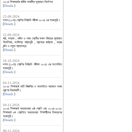
২০২৪ শিক্ষাবর্ষের বার্ষিক সামষ্টিক মূল্যায়ন নির্দেশনা
[
Details
]
22-09-2024
দশম (১০ম) শ্রেণির নির্বাচনি পরীক্ষা ২০২৪ এর সময়সূচি।
[
Details
]
22-09-2024
ষষ্ঠ, সপ্তম , অষ্টম ও নবম শ্রেণীর সকল বিষয়ের মূল্যায়ন
নির্দেশিকা, সংক্ষিপ্ত পাঠ্যসূচী , প্রশ্নের কাঠামো , নম্বর
বন্টন ও নমুনা প্রশ্নপত্র
[
Details
]
10-10-2024
দশম (১০ম) শ্রেণির নির্বাচনি পরীক্ষা ২০২৪ এর সংশোধিত
সময়সূচি।
[
Details
]
04-11-2024
২০২৫ শিক্ষাবর্ষে ভর্তি বিজ্ঞপ্তি ও অনলাইনে আবেদন ফরম
পূরণের নিয়মাবলী।
[
Details
]
04-11-2024
২০২৪ শিক্ষাবর্ষে অধ্যয়নরত ৬ষ্ঠ শ্রেণি এবং ২০২৪-২০২৫
শিক্ষাবর্ষে ৯ম শ্রেণিতে অধ্যয়নরত শিক্ষার্থীদের নিবন্ধনের
সময়সূচি।
[
Details
]
06-11-2024