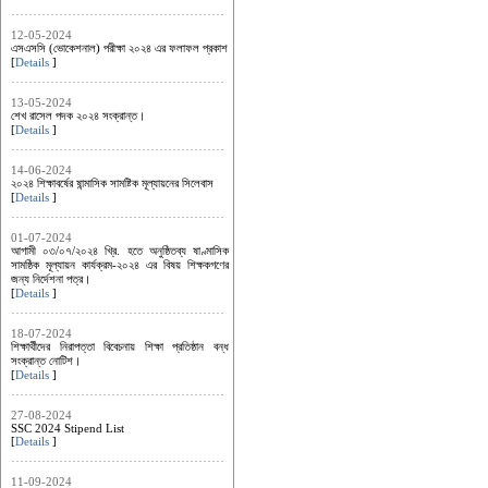
12-05-2024
এসএসসি (ভোকেশনাল) পরীক্ষা ২০২৪ এর ফলাফল প্রকাশ
[
Details
]
13-05-2024
শেখ রাসেল পদক ২০২৪ সংক্রান্ত।
[
Details
]
14-06-2024
২০২৪ শিক্ষাবর্ষের ষান্মাসিক সামষ্টিক মূল্যায়নের সিলেবাস
[
Details
]
01-07-2024
আগামী ০৩/০৭/২০২৪ খ্রি. হতে অনুষ্ঠিতব্য ষাণ্মাসিক
সামষ্ঠিক মূল্যায়ন কার্যক্রম-২০২৪ এর ‍বিষয় শিক্ষকগণের
জন্য নির্দেশনা পত্র।
[
Details
]
18-07-2024
শিক্ষার্থীদের নিরাপত্তা বিবেচনায় শিক্ষা প্রতিষ্ঠান বন্ধ
সংক্রান্ত নোটিশ।
[
Details
]
27-08-2024
SSC 2024 Stipend List
[
Details
]
11-09-2024