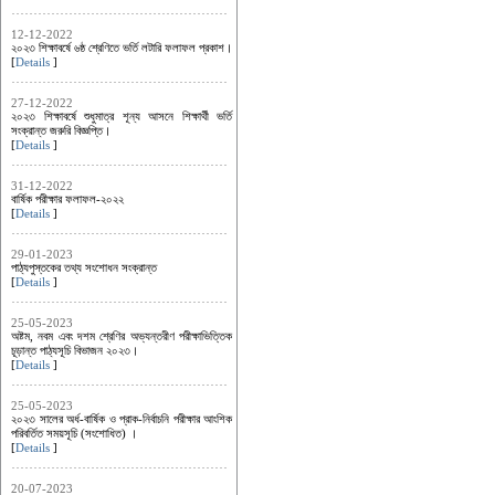
12-12-2022
২০২৩ শিক্ষাবর্ষে ৬ষ্ঠ শ্রেণিতে ভর্তি লটারি ফলাফল প্রকাশ।
[
Details
]
27-12-2022
২০২৩ শিক্ষাবর্ষে শুধুমাত্র শূন্য আসনে শিক্ষার্থী ভর্তি
সংক্রান্ত জরুরি বিজ্ঞপ্তি।
[
Details
]
31-12-2022
বার্ষিক পরীক্ষার ফলাফল-২০২২
[
Details
]
29-01-2023
পাঠ্যপুস্তকের তথ্য সংশোধন সংক্রান্ত
[
Details
]
25-05-2023
অষ্টম, নবম এবং দশম শ্রেণির অভ্যন্তরীণ পরীক্ষাভিত্তিক
চূড়ান্ত পাঠ্যসূচি বিভাজন ২০২৩।
[
Details
]
25-05-2023
২০২৩ সালের অর্ধ-বার্ষিক ও প্রাক-নির্বাচনি পরীক্ষার আংশিক
পরিবর্তিত সময়সূচি (সংশোধিত) ।
[
Details
]
20-07-2023