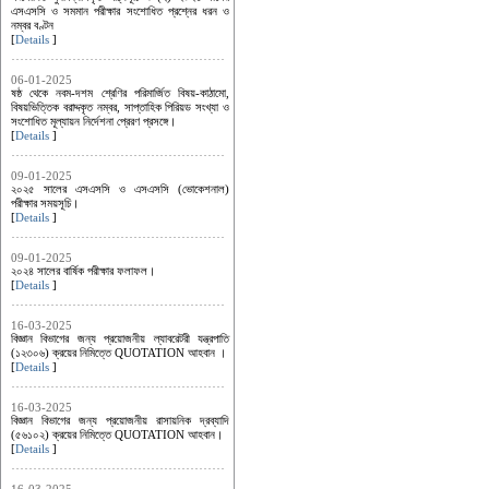
এসএসসি ও সমমান পরীক্ষার সংশোধিত প্রশ্নের ধরন ও
নম্বর বণ্টন
[
Details
]
06-01-2025
ষষ্ঠ থেকে নবম-দশম শ্রেণির পরিমার্জিত বিষয়-কাঠামো,
বিষয়ভিত্তিক বরাদ্দকৃত নম্বর, সাপ্তাহিক পিরিয়ড সংখ্যা ও
সংশোধিত মূল্যায়ন নির্দেশনা প্রেরণ প্রসঙ্গে।
[
Details
]
09-01-2025
২০২৫ সালের এসএসসি ও এসএসসি (ভোকেশনাল)
পরীক্ষার সময়সূচি।
[
Details
]
09-01-2025
২০২৪ সালের বার্ষিক পরীক্ষার ফলাফল।
[
Details
]
16-03-2025
বিজ্ঞান বিভাগের জন্য প্রয়োজনীয় ল্যাবরেটরী যন্ত্রপাতি
(১২৩০৬) ক্রয়ের নিমিত্তে QUOTATION আহবান ।
[
Details
]
16-03-2025
বিজ্ঞান বিভাগের জন্য প্রয়োজনীয় রাসায়নিক দ্রব্যাদি
(৫৬১০২) ক্রয়ের নিমিত্তে QUOTATION আহবান।
[
Details
]