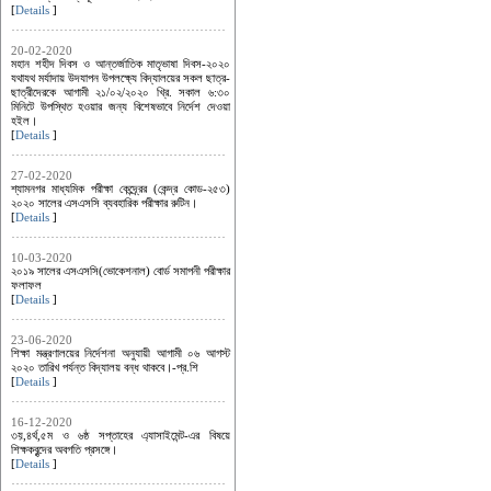
[
Details
]
20-02-2020
মহান শহীদ দিবস ও আন্তর্জাতিক মাতৃভাষা দিবস-২০২০
যথাযথ মর্যাদায় উদযাপন উপলক্ষ্যে বিদ্যালয়ের সকল ছাত্র-
ছাত্রীদেরকে আগামী ২১/০২/২০২০ খ্রি. সকাল ৬:৩০
মিনিটে উপস্থিত হওয়ার জন্য বিশেষভাবে নির্দেশ দেওয়া
হইল।
[
Details
]
27-02-2020
শ্যামনগর মাধ্যমিক পরীক্ষা কেন্দ্র্রের (কেন্দ্র কোড-২৫৩)
২০২০ সালের এসএসসি ব্যবহারিক পরীক্ষার রুটিন।
[
Details
]
10-03-2020
২০১৯ সালের এসএসসি(ভোকেশনাল) বোর্ড সমাপনী পরীক্ষার
ফলাফল
[
Details
]
23-06-2020
শিক্ষা মন্ত্রণালয়ের নির্দেশনা অনুযায়ী আগামী ০৬ আগস্ট
২০২০ তারিখ পর্যন্ত বিদ্যালয় বন্ধ থাকবে।-প্র.শি
[
Details
]
16-12-2020
৩য়,৪র্থ,৫ম ও ৬ষ্ঠ সপ্তাহের এ্যাসাইমেন্ট-এর বিষয়ে
শিক্ষকবৃন্দের অবগতি প্রসঙ্গে।
[
Details
]