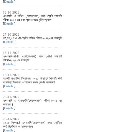
[
Details
]
12-10-2022
এসএসসি ও দাখিল (ভোকেশনাল) নবম শ্রেণি সমাপনী
পরীক্ষা ২০২২ এর ফরম পূরণের সময় বৃদ্ধি প্রসঙ্গে
[
Details
]
27-10-2022
৬ষ্ঠ,৭ম,৮ম ও ৯ম শ্রেণির বার্ষিক পরীক্ষা ২০২২-এর সময়সূচি
[
Details
]
13-11-2022
এসএসসি-দাখিল (ভোকেশনাল) নবম শ্রেণি সমাপনী
পরীক্ষা-২০২২ এর সময়সূচি
[
Details
]
16-11-2022
সরকারি মাধ্যমিক বিদ্যালয়ে-২০২৩ শিক্ষাবর্ষে শিক্ষার্থী ভর্তি
সংক্রান্ত বিজ্ঞপ্তি ও আবেদন ফরম পূরণের নিয়মাবলী
[
Details
]
28-11-2022
এসএসসি ও এসএসসি(ভোকেশনাল) পরীক্ষা-২০২২ এর
ফলাফল।
[
Details
]
29-11-2022
২০২৩ শিক্ষাবর্ষে এসএসসি(ভোকেশনাল) নবম শ্রেণিতে
ভর্তি নির্দেশিকা ও আবেদনপত্র
[
Details
]