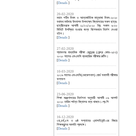
[
Details
]
20-02-2020
মহান শহীদ দিবস ও আন্তর্জাতিক মাতৃভাষা দিবস-২০২০
যথাযথ মর্যাদায় উদযাপন উপলক্ষ্যে বিদ্যালয়ের সকল ছাত্র-
ছাত্রীদেরকে আগামী ২১/০২/২০২০ খ্রি. সকাল ৬:৩০
মিনিটে উপস্থিত হওয়ার জন্য বিশেষভাবে নির্দেশ দেওয়া
হইল।
[
Details
]
27-02-2020
শ্যামনগর মাধ্যমিক পরীক্ষা কেন্দ্র্রের (কেন্দ্র কোড-২৫৩)
২০২০ সালের এসএসসি ব্যবহারিক পরীক্ষার রুটিন।
[
Details
]
10-03-2020
২০১৯ সালের এসএসসি(ভোকেশনাল) বোর্ড সমাপনী পরীক্ষার
ফলাফল
[
Details
]
23-06-2020
শিক্ষা মন্ত্রণালয়ের নির্দেশনা অনুযায়ী আগামী ০৬ আগস্ট
২০২০ তারিখ পর্যন্ত বিদ্যালয় বন্ধ থাকবে।-প্র.শি
[
Details
]
16-12-2020
৩য়,৪র্থ,৫ম ও ৬ষ্ঠ সপ্তাহের এ্যাসাইমেন্ট-এর বিষয়ে
শিক্ষকবৃন্দের অবগতি প্রসঙ্গে।
[
Details
]