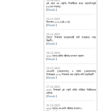
13-10-2021
৬ষ্ঠ থেকে ৯ম শ্রেণির শিক্ষার্থীদের জন্য অ্যাসাইনমেন্ট
(২০তম সপ্তাহ)
[
Details
]
23-11-2021
সিলেবাস-২০২১ (৬ষ্ঠ-১০ম)
[
Details
]
23-11-2021
2022 শিক্ষাবর্ষে ছাত্র/ছাত্রী ভর্তি সংক্রান্ত তথ্য
বিবরণী।
[
Details
]
10-12-2021
২০২১ সালের বার্ষিক পরীক্ষার ফলাফল প্রকাশ
[
Details
]
13-12-2021
এসএসসি (ভোকেশনাল) ও দাখিল (ভোকেশনাল)
শিক্ষাক্রমে ২০২২ শিক্ষাবর্ষে নবম শ্রেণির ভর্তি তথ্যবিবরণী
[
Details
]
17-12-2021
২০২২ শিক্ষাবর্ষে ৬ষ্ঠ শ্রেণি ভর্তির লটারিতে নির্বাচিতদের
তালিকা
[
Details
]
31-12-2021
২০২১ সালের এসএসসি পরীক্ষার ফলাফল।