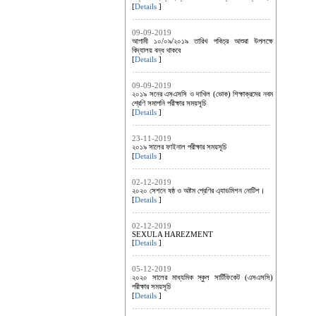
[
Details
]
09-09-2019
আগামী ১০/০৯/২০১৯ তারিখ পবিত্র আশুরা উপলক্ষে
বিদ্যালয় বন্ধ থাকবে
[
Details
]
09-09-2019
২০১৯ সনের এসএসসি ও দাখিল (ভোক) শিক্ষাক্রমের নবম
শ্রেণি সমাপনি পরীক্ষার সময়সূচি
[
Details
]
23-11-2019
২০১৯ সালের ফাইনাল পরীক্ষার সময়সূচি
[
Details
]
02-12-2019
২০২০ সেশনে ষষ্ঠ ও অষ্টম শ্রেণির এ্যাডমিশন নোটিশ।
[
Details
]
02-12-2019
SEXULA HAREZMENT
[
Details
]
05-12-2019
২০২০ সালের মাধ্যমিক স্কুল সার্টিফিকেট (এসএসসি)
পরীক্ষার সময়সূচি
[
Details
]