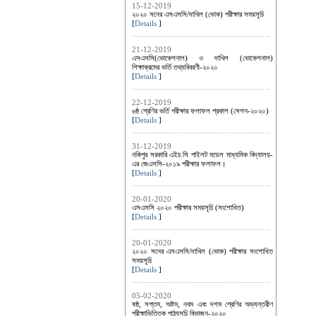
15-12-2019
২০২০ সনের এসএসসি/দাখিল (ভোক) পরীক্ষার সময়সূচি
[
Details
]
21-12-2019
এসএসসি(ভোকেশনাল) ও দাখিল (ভোকেশনাল)
শিক্ষাক্রমের ভর্তি তথ্যবিবরণী-২০২০
[
Details
]
22-12-2019
৬ষ্ঠ শ্রেণির ভর্তি পরীক্ষার ফলাফল প্রকাশ (সেশন-২০২০)
[
Details
]
31-12-2019
নকিপুর সরকারি এইচ.সি পাইলট মডেল মাধ্যমিক বিদ্যালয়-
এর জেএসসি-২০১৯ পরীক্ষার ফলাফল।
[
Details
]
20-01-2020
এসএসসি ২০২০ পরীক্ষার সময়সূচি (সংশোধিত)
[
Details
]
20-01-2020
২০২০ সনের এসএসসি/দাখিল (ভোক) পরীক্ষার সংশোধিত
সময়সূচি
[
Details
]
05-02-2020
ষষ্ঠ, সপ্তম, অষ্টম, নবম এবং দশম শ্রেণির অভ্যন্তরীণ
পরীক্ষাভিত্তিক পাঠ্যসূচি বিভাজন-২০২০