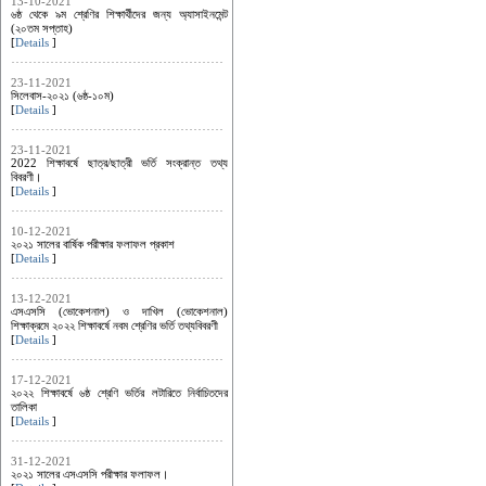
13-10-2021
৬ষ্ঠ থেকে ৯ম শ্রেণির শিক্ষার্থীদের জন্য অ্যাসাইনমেন্ট
(২০তম সপ্তাহ)
[
Details
]
23-11-2021
সিলেবাস-২০২১ (৬ষ্ঠ-১০ম)
[
Details
]
23-11-2021
2022 শিক্ষাবর্ষে ছাত্র/ছাত্রী ভর্তি সংক্রান্ত তথ্য
বিবরণী।
[
Details
]
10-12-2021
২০২১ সালের বার্ষিক পরীক্ষার ফলাফল প্রকাশ
[
Details
]
13-12-2021
এসএসসি (ভোকেশনাল) ও দাখিল (ভোকেশনাল)
শিক্ষাক্রমে ২০২২ শিক্ষাবর্ষে নবম শ্রেণির ভর্তি তথ্যবিবরণী
[
Details
]
17-12-2021
২০২২ শিক্ষাবর্ষে ৬ষ্ঠ শ্রেণি ভর্তির লটারিতে নির্বাচিতদের
তালিকা
[
Details
]
31-12-2021
২০২১ সালের এসএসসি পরীক্ষার ফলাফল।