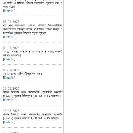
এসএসসি ও সমমান পরীক্ষার সংশোধিত প্রশ্নের ধরন ও
নম্বর বণ্টন
[
Details
]
06-01-2025
ষষ্ঠ থেকে নবম-দশম শ্রেণির পরিমার্জিত বিষয়-কাঠামো,
বিষয়ভিত্তিক বরাদ্দকৃত নম্বর, সাপ্তাহিক পিরিয়ড সংখ্যা ও
সংশোধিত মূল্যায়ন নির্দেশনা প্রেরণ প্রসঙ্গে।
[
Details
]
09-01-2025
২০২৫ সালের এসএসসি ও এসএসসি (ভোকেশনাল)
পরীক্ষার সময়সূচি।
[
Details
]
09-01-2025
২০২৪ সালের বার্ষিক পরীক্ষার ফলাফল।
[
Details
]
16-03-2025
বিজ্ঞান বিভাগের জন্য প্রয়োজনীয় ল্যাবরেটরী যন্ত্রপাতি
(১২৩০৬) ক্রয়ের নিমিত্তে QUOTATION আহবান ।
[
Details
]
16-03-2025
বিজ্ঞান বিভাগের জন্য প্রয়োজনীয় রাসায়নিক দ্রব্যাদি
(৫৬১০২) ক্রয়ের নিমিত্তে QUOTATION আহবান।
[
Details
]