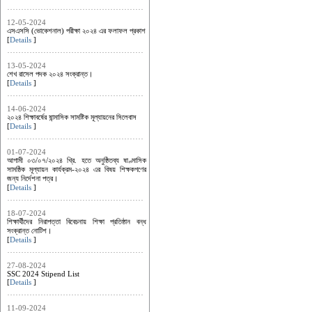
12-05-2024
এসএসসি (ভোকেশনাল) পরীক্ষা ২০২৪ এর ফলাফল প্রকাশ
[
Details
]
13-05-2024
শেখ রাসেল পদক ২০২৪ সংক্রান্ত।
[
Details
]
14-06-2024
২০২৪ শিক্ষাবর্ষের ষান্মাসিক সামষ্টিক মূল্যায়নের সিলেবাস
[
Details
]
01-07-2024
আগামী ০৩/০৭/২০২৪ খ্রি. হতে অনুষ্ঠিতব্য ষাণ্মাসিক
সামষ্ঠিক মূল্যায়ন কার্যক্রম-২০২৪ এর ‍বিষয় শিক্ষকগণের
জন্য নির্দেশনা পত্র।
[
Details
]
18-07-2024
শিক্ষার্থীদের নিরাপত্তা বিবেচনায় শিক্ষা প্রতিষ্ঠান বন্ধ
সংক্রান্ত নোটিশ।
[
Details
]
27-08-2024
SSC 2024 Stipend List
[
Details
]
11-09-2024