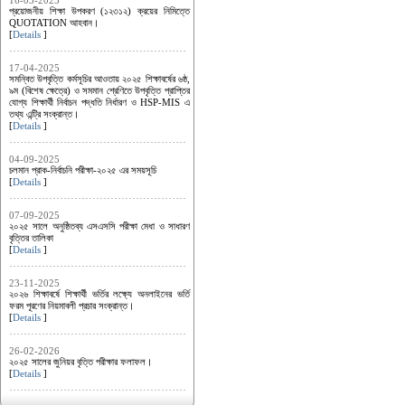
16-03-2025
প্রয়োজনীয় শিক্ষা উপকরণ (১২৩১২) ক্রয়ের নিমিত্তে
QUOTATION আহবান।
[
Details
]
17-04-2025
সমন্বিত উপবৃত্তি কর্মসূচির আওতায় ২০২৫ শিক্ষাবর্ষের ৬ষ্ঠ,
৯ম (বিশেষ ক্ষেত্রে) ও সমমান শ্রেণিতে উপবৃত্তি প্রাপ্তির
যোগ্য শিক্ষার্থী নির্বাচন পদ্ধতি নির্ধারণ ও HSP-MIS এ
তথ্য এন্ট্রি সংক্রান্ত।
[
Details
]
04-09-2025
চলমান প্রাক-নির্বাচনি পরীক্ষা-২০২৫ এর সময়সূচি
[
Details
]
07-09-2025
২০২৫ সালে অনুষ্ঠিতব্য এসএসসি পরীক্ষা মেধা ও সাধারণ
বৃত্তির তালিকা
[
Details
]
23-11-2025
২০২৬ শিক্ষাবর্ষে শিক্ষার্থী ভর্তির লক্ষ্যে অনলাইনের ভর্তি
ফরম পূরণের নিয়মাবলী প্রচার সংক্রান্ত।
[
Details
]
26-02-2026
২০২৫ সালের জুনিয়র বৃত্তি পরীক্ষার ফলাফল।
[
Details
]