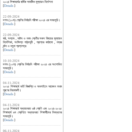
২০২৪ শিক্ষাবর্ষের বার্ষিক সামষ্টিক মূল্যায়ন নির্দেশনা
[
Details
]
22-09-2024
দশম (১০ম) শ্রেণির নির্বাচনি পরীক্ষা ২০২৪ এর সময়সূচি।
[
Details
]
22-09-2024
ষষ্ঠ, সপ্তম , অষ্টম ও নবম শ্রেণীর সকল বিষয়ের মূল্যায়ন
নির্দেশিকা, সংক্ষিপ্ত পাঠ্যসূচী , প্রশ্নের কাঠামো , নম্বর
বন্টন ও নমুনা প্রশ্নপত্র
[
Details
]
10-10-2024
দশম (১০ম) শ্রেণির নির্বাচনি পরীক্ষা ২০২৪ এর সংশোধিত
সময়সূচি।
[
Details
]
04-11-2024
২০২৫ শিক্ষাবর্ষে ভর্তি বিজ্ঞপ্তি ও অনলাইনে আবেদন ফরম
পূরণের নিয়মাবলী।
[
Details
]
04-11-2024
২০২৪ শিক্ষাবর্ষে অধ্যয়নরত ৬ষ্ঠ শ্রেণি এবং ২০২৪-২০২৫
শিক্ষাবর্ষে ৯ম শ্রেণিতে অধ্যয়নরত শিক্ষার্থীদের নিবন্ধনের
সময়সূচি।
[
Details
]
06-11-2024