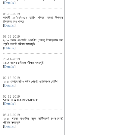
[
Details
]
09-09-2019
আগামী ১০/০৯/২০১৯ তারিখ পবিত্র আশুরা উপলক্ষে
বিদ্যালয় বন্ধ থাকবে
[
Details
]
09-09-2019
২০১৯ সনের এসএসসি ও দাখিল (ভোক) শিক্ষাক্রমের নবম
শ্রেণি সমাপনি পরীক্ষার সময়সূচি
[
Details
]
23-11-2019
২০১৯ সালের ফাইনাল পরীক্ষার সময়সূচি
[
Details
]
02-12-2019
২০২০ সেশনে ষষ্ঠ ও অষ্টম শ্রেণির এ্যাডমিশন নোটিশ।
[
Details
]
02-12-2019
SEXULA HAREZMENT
[
Details
]
05-12-2019
২০২০ সালের মাধ্যমিক স্কুল সার্টিফিকেট (এসএসসি)
পরীক্ষার সময়সূচি
[
Details
]