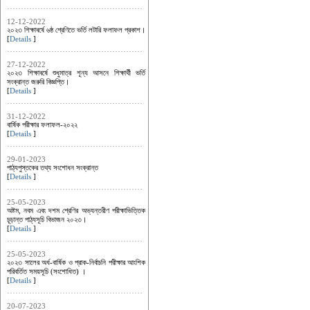
12-12-2022
২০২৩ শিক্ষাবর্ষে ৬ষ্ঠ শ্রেণিতে ভর্তি লটারি ফলাফল প্রকাশ।
[
Details
]
27-12-2022
২০২৩ শিক্ষাবর্ষে শুধুমাত্র শূন্য আসনে শিক্ষার্থী ভর্তি
সংক্রান্ত জরুরি বিজ্ঞপ্তি।
[
Details
]
31-12-2022
বার্ষিক পরীক্ষার ফলাফল-২০২২
[
Details
]
29-01-2023
পাঠ্যপুস্তকের তথ্য সংশোধন সংক্রান্ত
[
Details
]
25-05-2023
অষ্টম, নবম এবং দশম শ্রেণির অভ্যন্তরীণ পরীক্ষাভিত্তিক
চূড়ান্ত পাঠ্যসূচি বিভাজন ২০২৩।
[
Details
]
25-05-2023
২০২৩ সালের অর্ধ-বার্ষিক ও প্রাক-নির্বাচনি পরীক্ষার আংশিক
পরিবর্তিত সময়সূচি (সংশোধিত) ।
[
Details
]
20-07-2023