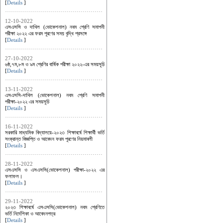
[
Details
]
12-10-2022
এসএসসি ও দাখিল (ভোকেশনাল) নবম শ্রেণি সমাপনী
পরীক্ষা ২০২২ এর ফরম পূরণের সময় বৃদ্ধি প্রসঙ্গে
[
Details
]
27-10-2022
৬ষ্ঠ,৭ম,৮ম ও ৯ম শ্রেণির বার্ষিক পরীক্ষা ২০২২-এর সময়সূচি
[
Details
]
13-11-2022
এসএসসি-দাখিল (ভোকেশনাল) নবম শ্রেণি সমাপনী
পরীক্ষা-২০২২ এর সময়সূচি
[
Details
]
16-11-2022
সরকারি মাধ্যমিক বিদ্যালয়ে-২০২৩ শিক্ষাবর্ষে শিক্ষার্থী ভর্তি
সংক্রান্ত বিজ্ঞপ্তি ও আবেদন ফরম পূরণের নিয়মাবলী
[
Details
]
28-11-2022
এসএসসি ও এসএসসি(ভোকেশনাল) পরীক্ষা-২০২২ এর
ফলাফল।
[
Details
]
29-11-2022
২০২৩ শিক্ষাবর্ষে এসএসসি(ভোকেশনাল) নবম শ্রেণিতে
ভর্তি নির্দেশিকা ও আবেদনপত্র
[
Details
]