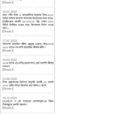
[
Details
]
20-02-2020
মহান শহীদ দিবস ও আন্তর্জাতিক মাতৃভাষা দিবস-২০২০
যথাযথ মর্যাদায় উদযাপন উপলক্ষ্যে বিদ্যালয়ের সকল ছাত্র-
ছাত্রীদেরকে আগামী ২১/০২/২০২০ খ্রি. সকাল ৬:৩০
মিনিটে উপস্থিত হওয়ার জন্য বিশেষভাবে নির্দেশ দেওয়া
হইল।
[
Details
]
27-02-2020
শ্যামনগর মাধ্যমিক পরীক্ষা কেন্দ্র্রের (কেন্দ্র কোড-২৫৩)
২০২০ সালের এসএসসি ব্যবহারিক পরীক্ষার রুটিন।
[
Details
]
10-03-2020
২০১৯ সালের এসএসসি(ভোকেশনাল) বোর্ড সমাপনী পরীক্ষার
ফলাফল
[
Details
]
23-06-2020
শিক্ষা মন্ত্রণালয়ের নির্দেশনা অনুযায়ী আগামী ০৬ আগস্ট
২০২০ তারিখ পর্যন্ত বিদ্যালয় বন্ধ থাকবে।-প্র.শি
[
Details
]
16-12-2020
৩য়,৪র্থ,৫ম ও ৬ষ্ঠ সপ্তাহের এ্যাসাইমেন্ট-এর বিষয়ে
শিক্ষকবৃন্দের অবগতি প্রসঙ্গে।
[
Details
]