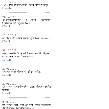
15-12-2019
২০২০ সনের এসএসসি/দাখিল (ভোক) পরীক্ষার সময়সূচি
[
Details
]
21-12-2019
এসএসসি(ভোকেশনাল) ও দাখিল (ভোকেশনাল)
শিক্ষাক্রমের ভর্তি তথ্যবিবরণী-২০২০
[
Details
]
22-12-2019
৬ষ্ঠ শ্রেণির ভর্তি পরীক্ষার ফলাফল প্রকাশ (সেশন-২০২০)
[
Details
]
31-12-2019
নকিপুর সরকারি এইচ.সি পাইলট মডেল মাধ্যমিক বিদ্যালয়-
এর জেএসসি-২০১৯ পরীক্ষার ফলাফল।
[
Details
]
20-01-2020
এসএসসি ২০২০ পরীক্ষার সময়সূচি (সংশোধিত)
[
Details
]
20-01-2020
২০২০ সনের এসএসসি/দাখিল (ভোক) পরীক্ষার সংশোধিত
সময়সূচি
[
Details
]
05-02-2020
ষষ্ঠ, সপ্তম, অষ্টম, নবম এবং দশম শ্রেণির অভ্যন্তরীণ
পরীক্ষাভিত্তিক পাঠ্যসূচি বিভাজন-২০২০