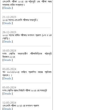
এসএসসি পরীক্ষা ২০২৪ এর পাঠ্যসুচি এবং পরীক্ষা শুরুর
সম্ভাব্য তারিখ সংক্রান্ত।
[
Details
]
21-12-2023
২০২৪ সালের এসএসসি পরীক্ষার সময়সূচি।
[
Details
]
26-12-2023
২০২৩ সালের বার্ষিক পরীক্ষার ফলাফল প্রকাশ (৮ম ও ৯ম
শ্রেণি)।
[
Details
]
10-03-2024
দশম শ্রেণির অভ্যন্তরীণ পরীক্ষাভিত্তিক পাঠ্যসূচি
বিভাজন-২০২৪
[
Details
]
03-05-2024
গত ৩০/০৪/২০২৪ তারিখে প্রকাশিত খবরের প্রতিবাদ
প্রসঙ্গে। ।
[
Details
]
05-05-2024
দশম শ্রেণির প্রাক-নির্বাচনি পরীক্ষা ২০২৪ এর সময়সূচি
[
Details
]
12-05-2024
এসএসসি পরীক্ষা ২০২৪ এর ফলাফল প্রকাশ
[
Details
]