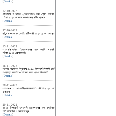
[
Details
]
12-10-2022
এসএসসি ও দাখিল (ভোকেশনাল) নবম শ্রেণি সমাপনী
পরীক্ষা ২০২২ এর ফরম পূরণের সময় বৃদ্ধি প্রসঙ্গে
[
Details
]
27-10-2022
৬ষ্ঠ,৭ম,৮ম ও ৯ম শ্রেণির বার্ষিক পরীক্ষা ২০২২-এর সময়সূচি
[
Details
]
13-11-2022
এসএসসি-দাখিল (ভোকেশনাল) নবম শ্রেণি সমাপনী
পরীক্ষা-২০২২ এর সময়সূচি
[
Details
]
16-11-2022
সরকারি মাধ্যমিক বিদ্যালয়ে-২০২৩ শিক্ষাবর্ষে শিক্ষার্থী ভর্তি
সংক্রান্ত বিজ্ঞপ্তি ও আবেদন ফরম পূরণের নিয়মাবলী
[
Details
]
28-11-2022
এসএসসি ও এসএসসি(ভোকেশনাল) পরীক্ষা-২০২২ এর
ফলাফল।
[
Details
]
29-11-2022
২০২৩ শিক্ষাবর্ষে এসএসসি(ভোকেশনাল) নবম শ্রেণিতে
ভর্তি নির্দেশিকা ও আবেদনপত্র
[
Details
]