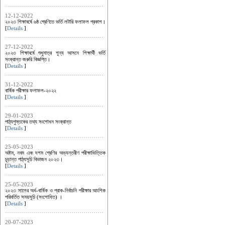
12-12-2022
২০২৩ শিক্ষাবর্ষে ৬ষ্ঠ শ্রেণিতে ভর্তি লটারি ফলাফল প্রকাশ।
[
Details
]
27-12-2022
২০২৩ শিক্ষাবর্ষে শুধুমাত্র শূন্য আসনে শিক্ষার্থী ভর্তি
সংক্রান্ত জরুরি বিজ্ঞপ্তি।
[
Details
]
31-12-2022
বার্ষিক পরীক্ষার ফলাফল-২০২২
[
Details
]
29-01-2023
পাঠ্যপুস্তকের তথ্য সংশোধন সংক্রান্ত
[
Details
]
25-05-2023
অষ্টম, নবম এবং দশম শ্রেণির অভ্যন্তরীণ পরীক্ষাভিত্তিক
চূড়ান্ত পাঠ্যসূচি বিভাজন ২০২৩।
[
Details
]
25-05-2023
২০২৩ সালের অর্ধ-বার্ষিক ও প্রাক-নির্বাচনি পরীক্ষার আংশিক
পরিবর্তিত সময়সূচি (সংশোধিত) ।
[
Details
]
20-07-2023