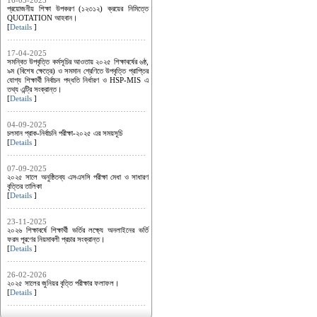
16-03-2025
প্রয়োজনীয় শিক্ষা উপকরণ (১২৩১২) ক্রয়ের নিমিত্তে
QUOTATION আহবান।
[
Details
]
17-04-2025
সমন্বিত উপবৃত্তি কর্মসূচির আওতায় ২০২৫ শিক্ষাবর্ষের ৬ষ্ঠ,
৯ম (বিশেষ ক্ষেত্রে) ও সমমান শ্রেণিতে উপবৃত্তি প্রাপ্তির
যোগ্য শিক্ষার্থী নির্বাচন পদ্ধতি নির্ধারণ ও HSP-MIS এ
তথ্য এন্ট্রি সংক্রান্ত।
[
Details
]
04-09-2025
চলমান প্রাক-নির্বাচনি পরীক্ষা-২০২৫ এর সময়সূচি
[
Details
]
07-09-2025
২০২৫ সালে অনুষ্ঠিতব্য এসএসসি পরীক্ষা মেধা ও সাধারণ
বৃত্তির তালিকা
[
Details
]
23-11-2025
২০২৬ শিক্ষাবর্ষে শিক্ষার্থী ভর্তির লক্ষ্যে অনলাইনের ভর্তি
ফরম পূরণের নিয়মাবলী প্রচার সংক্রান্ত।
[
Details
]
26-02-2026
২০২৫ সালের জুনিয়র বৃত্তি পরীক্ষার ফলাফল।
[
Details
]