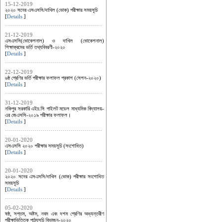
15-12-2019
২০২০ সনের এসএসসি/দাখিল (ভোক) পরীক্ষার সময়সূচি
[
Details
]
21-12-2019
এসএসসি(ভোকেশনাল) ও দাখিল (ভোকেশনাল)
শিক্ষাক্রমের ভর্তি তথ্যবিবরণী-২০২০
[
Details
]
22-12-2019
৬ষ্ঠ শ্রেণির ভর্তি পরীক্ষার ফলাফল প্রকাশ (সেশন-২০২০)
[
Details
]
31-12-2019
নকিপুর সরকারি এইচ.সি পাইলট মডেল মাধ্যমিক বিদ্যালয়-
এর জেএসসি-২০১৯ পরীক্ষার ফলাফল।
[
Details
]
20-01-2020
এসএসসি ২০২০ পরীক্ষার সময়সূচি (সংশোধিত)
[
Details
]
20-01-2020
২০২০ সনের এসএসসি/দাখিল (ভোক) পরীক্ষার সংশোধিত
সময়সূচি
[
Details
]
05-02-2020
ষষ্ঠ, সপ্তম, অষ্টম, নবম এবং দশম শ্রেণির অভ্যন্তরীণ
পরীক্ষাভিত্তিক পাঠ্যসূচি বিভাজন-২০২০