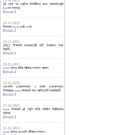
13-10-2021
৬ষ্ঠ থেকে ৯ম শ্রেণির শিক্ষার্থীদের জন্য অ্যাসাইনমেন্ট
(২০তম সপ্তাহ)
[
Details
]
23-11-2021
সিলেবাস-২০২১ (৬ষ্ঠ-১০ম)
[
Details
]
23-11-2021
2022 শিক্ষাবর্ষে ছাত্র/ছাত্রী ভর্তি সংক্রান্ত তথ্য
বিবরণী।
[
Details
]
10-12-2021
২০২১ সালের বার্ষিক পরীক্ষার ফলাফল প্রকাশ
[
Details
]
13-12-2021
এসএসসি (ভোকেশনাল) ও দাখিল (ভোকেশনাল)
শিক্ষাক্রমে ২০২২ শিক্ষাবর্ষে নবম শ্রেণির ভর্তি তথ্যবিবরণী
[
Details
]
17-12-2021
২০২২ শিক্ষাবর্ষে ৬ষ্ঠ শ্রেণি ভর্তির লটারিতে নির্বাচিতদের
তালিকা
[
Details
]
31-12-2021
২০২১ সালের এসএসসি পরীক্ষার ফলাফল।