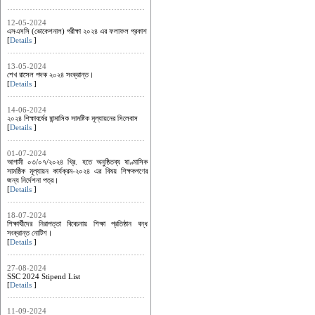
12-05-2024
এসএসসি (ভোকেশনাল) পরীক্ষা ২০২৪ এর ফলাফল প্রকাশ
[
Details
]
13-05-2024
শেখ রাসেল পদক ২০২৪ সংক্রান্ত।
[
Details
]
14-06-2024
২০২৪ শিক্ষাবর্ষের ষান্মাসিক সামষ্টিক মূল্যায়নের সিলেবাস
[
Details
]
01-07-2024
আগামী ০৩/০৭/২০২৪ খ্রি. হতে অনুষ্ঠিতব্য ষাণ্মাসিক
সামষ্ঠিক মূল্যায়ন কার্যক্রম-২০২৪ এর ‍বিষয় শিক্ষকগণের
জন্য নির্দেশনা পত্র।
[
Details
]
18-07-2024
শিক্ষার্থীদের নিরাপত্তা বিবেচনায় শিক্ষা প্রতিষ্ঠান বন্ধ
সংক্রান্ত নোটিশ।
[
Details
]
27-08-2024
SSC 2024 Stipend List
[
Details
]
11-09-2024