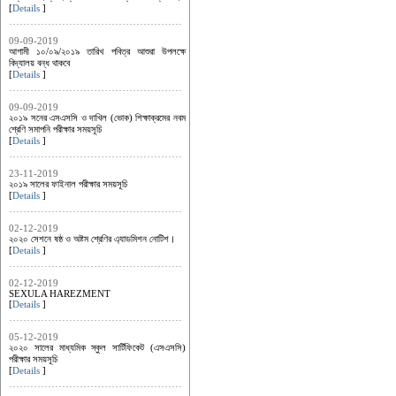
[
Details
]
09-09-2019
আগামী ১০/০৯/২০১৯ তারিখ পবিত্র আশুরা উপলক্ষে
বিদ্যালয় বন্ধ থাকবে
[
Details
]
09-09-2019
২০১৯ সনের এসএসসি ও দাখিল (ভোক) শিক্ষাক্রমের নবম
শ্রেণি সমাপনি পরীক্ষার সময়সূচি
[
Details
]
23-11-2019
২০১৯ সালের ফাইনাল পরীক্ষার সময়সূচি
[
Details
]
02-12-2019
২০২০ সেশনে ষষ্ঠ ও অষ্টম শ্রেণির এ্যাডমিশন নোটিশ।
[
Details
]
02-12-2019
SEXULA HAREZMENT
[
Details
]
05-12-2019
২০২০ সালের মাধ্যমিক স্কুল সার্টিফিকেট (এসএসসি)
পরীক্ষার সময়সূচি
[
Details
]