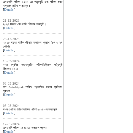
এসএসসি পরীক্ষা ২০২৪ এর পাঠ্যসুচি এবং পরীক্ষা শুরুর
সম্ভাব্য তারিখ সংক্রান্ত।
[
Details
]
21-12-2023
২০২৪ সালের এসএসসি পরীক্ষার সময়সূচি।
[
Details
]
26-12-2023
২০২৩ সালের বার্ষিক পরীক্ষার ফলাফল প্রকাশ (৮ম ও ৯ম
শ্রেণি)।
[
Details
]
10-03-2024
দশম শ্রেণির অভ্যন্তরীণ পরীক্ষাভিত্তিক পাঠ্যসূচি
বিভাজন-২০২৪
[
Details
]
03-05-2024
গত ৩০/০৪/২০২৪ তারিখে প্রকাশিত খবরের প্রতিবাদ
প্রসঙ্গে। ।
[
Details
]
05-05-2024
দশম শ্রেণির প্রাক-নির্বাচনি পরীক্ষা ২০২৪ এর সময়সূচি
[
Details
]
12-05-2024
এসএসসি পরীক্ষা ২০২৪ এর ফলাফল প্রকাশ
[
Details
]