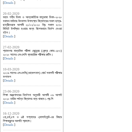
[
Details
]
20-02-2020
মহান শহীদ দিবস ও আন্তর্জাতিক মাতৃভাষা দিবস-২০২০
যথাযথ মর্যাদায় উদযাপন উপলক্ষ্যে বিদ্যালয়ের সকল ছাত্র-
ছাত্রীদেরকে আগামী ২১/০২/২০২০ খ্রি. সকাল ৬:৩০
মিনিটে উপস্থিত হওয়ার জন্য বিশেষভাবে নির্দেশ দেওয়া
হইল।
[
Details
]
27-02-2020
শ্যামনগর মাধ্যমিক পরীক্ষা কেন্দ্র্রের (কেন্দ্র কোড-২৫৩)
২০২০ সালের এসএসসি ব্যবহারিক পরীক্ষার রুটিন।
[
Details
]
10-03-2020
২০১৯ সালের এসএসসি(ভোকেশনাল) বোর্ড সমাপনী পরীক্ষার
ফলাফল
[
Details
]
23-06-2020
শিক্ষা মন্ত্রণালয়ের নির্দেশনা অনুযায়ী আগামী ০৬ আগস্ট
২০২০ তারিখ পর্যন্ত বিদ্যালয় বন্ধ থাকবে।-প্র.শি
[
Details
]
16-12-2020
৩য়,৪র্থ,৫ম ও ৬ষ্ঠ সপ্তাহের এ্যাসাইমেন্ট-এর বিষয়ে
শিক্ষকবৃন্দের অবগতি প্রসঙ্গে।
[
Details
]