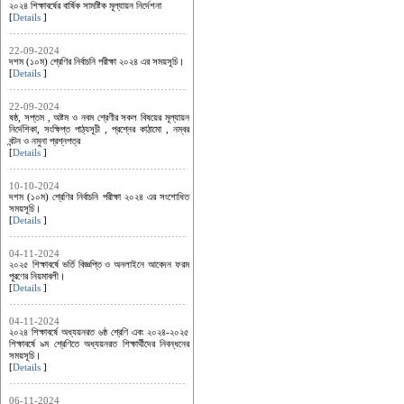
২০২৪ শিক্ষাবর্ষের বার্ষিক সামষ্টিক মূল্যায়ন নির্দেশনা
[
Details
]
22-09-2024
দশম (১০ম) শ্রেণির নির্বাচনি পরীক্ষা ২০২৪ এর সময়সূচি।
[
Details
]
22-09-2024
ষষ্ঠ, সপ্তম , অষ্টম ও নবম শ্রেণীর সকল বিষয়ের মূল্যায়ন
নির্দেশিকা, সংক্ষিপ্ত পাঠ্যসূচী , প্রশ্নের কাঠামো , নম্বর
বন্টন ও নমুনা প্রশ্নপত্র
[
Details
]
10-10-2024
দশম (১০ম) শ্রেণির নির্বাচনি পরীক্ষা ২০২৪ এর সংশোধিত
সময়সূচি।
[
Details
]
04-11-2024
২০২৫ শিক্ষাবর্ষে ভর্তি বিজ্ঞপ্তি ও অনলাইনে আবেদন ফরম
পূরণের নিয়মাবলী।
[
Details
]
04-11-2024
২০২৪ শিক্ষাবর্ষে অধ্যয়নরত ৬ষ্ঠ শ্রেণি এবং ২০২৪-২০২৫
শিক্ষাবর্ষে ৯ম শ্রেণিতে অধ্যয়নরত শিক্ষার্থীদের নিবন্ধনের
সময়সূচি।
[
Details
]
06-11-2024