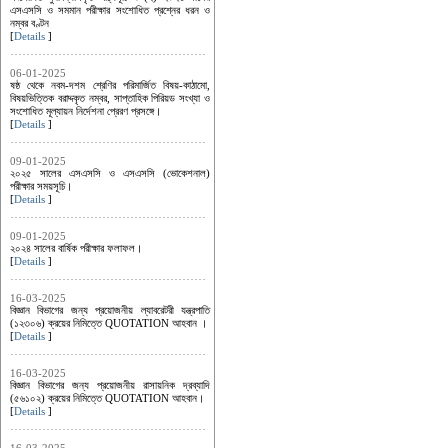
এসএসসি ও সমমান পরীক্ষার সংশোধিত প্রশ্নের ধরন ও
নম্বর বণ্টন
[
Details
]
06-01-2025
ষষ্ঠ থেকে নবম-দশম শ্রেণির পরিমার্জিত বিষয়-কাঠামো,
বিষয়ভিত্তিক বরাদ্দকৃত নম্বর, সাপ্তাহিক পিরিয়ড সংখ্যা ও
সংশোধিত মূল্যায়ন নির্দেশনা প্রেরণ প্রসঙ্গে।
[
Details
]
09-01-2025
২০২৫ সালের এসএসসি ও এসএসসি (ভোকেশনাল)
পরীক্ষার সময়সূচি।
[
Details
]
09-01-2025
২০২৪ সালের বার্ষিক পরীক্ষার ফলাফল।
[
Details
]
16-03-2025
বিজ্ঞান বিভাগের জন্য প্রয়োজনীয় ল্যাবরেটরী যন্ত্রপাতি
(১২৩০৬) ক্রয়ের নিমিত্তে QUOTATION আহবান ।
[
Details
]
16-03-2025
বিজ্ঞান বিভাগের জন্য প্রয়োজনীয় রাসায়নিক দ্রব্যাদি
(৫৬১০২) ক্রয়ের নিমিত্তে QUOTATION আহবান।
[
Details
]