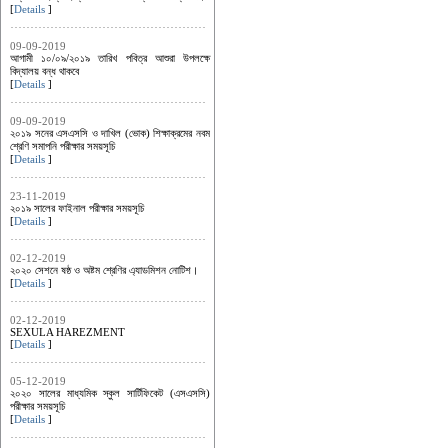
[
Details
]
09-09-2019
আগামী ১০/০৯/২০১৯ তারিখ পবিত্র আশুরা উপলক্ষে
বিদ্যালয় বন্ধ থাকবে
[
Details
]
09-09-2019
২০১৯ সনের এসএসসি ও দাখিল (ভোক) শিক্ষাক্রমের নবম
শ্রেণি সমাপনি পরীক্ষার সময়সূচি
[
Details
]
23-11-2019
২০১৯ সালের ফাইনাল পরীক্ষার সময়সূচি
[
Details
]
02-12-2019
২০২০ সেশনে ষষ্ঠ ও অষ্টম শ্রেণির এ্যাডমিশন নোটিশ।
[
Details
]
02-12-2019
SEXULA HAREZMENT
[
Details
]
05-12-2019
২০২০ সালের মাধ্যমিক স্কুল সার্টিফিকেট (এসএসসি)
পরীক্ষার সময়সূচি
[
Details
]