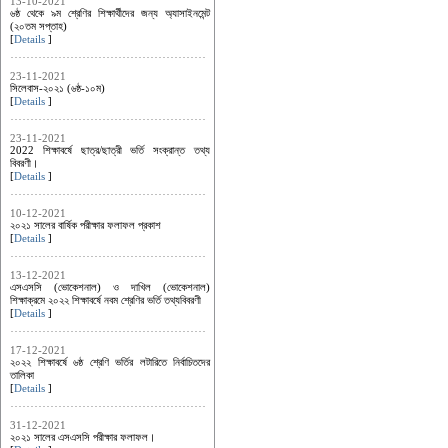
13-10-2021
৬ষ্ঠ থেকে ৯ম শ্রেণির শিক্ষার্থীদের জন্য অ্যাসাইনমেন্ট
(২০তম সপ্তাহ)
[
Details
]
23-11-2021
সিলেবাস-২০২১ (৬ষ্ঠ-১০ম)
[
Details
]
23-11-2021
2022 শিক্ষাবর্ষে ছাত্র/ছাত্রী ভর্তি সংক্রান্ত তথ্য
বিবরণী।
[
Details
]
10-12-2021
২০২১ সালের বার্ষিক পরীক্ষার ফলাফল প্রকাশ
[
Details
]
13-12-2021
এসএসসি (ভোকেশনাল) ও দাখিল (ভোকেশনাল)
শিক্ষাক্রমে ২০২২ শিক্ষাবর্ষে নবম শ্রেণির ভর্তি তথ্যবিবরণী
[
Details
]
17-12-2021
২০২২ শিক্ষাবর্ষে ৬ষ্ঠ শ্রেণি ভর্তির লটারিতে নির্বাচিতদের
তালিকা
[
Details
]
31-12-2021
২০২১ সালের এসএসসি পরীক্ষার ফলাফল।