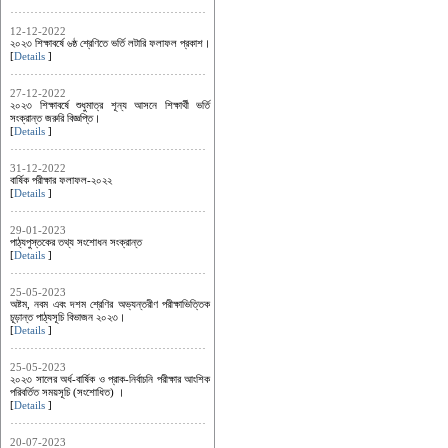
12-12-2022
২০২৩ শিক্ষাবর্ষে ৬ষ্ঠ শ্রেণিতে ভর্তি লটারি ফলাফল প্রকাশ।
[
Details
]
27-12-2022
২০২৩ শিক্ষাবর্ষে শুধুমাত্র শূন্য আসনে শিক্ষার্থী ভর্তি
সংক্রান্ত জরুরি বিজ্ঞপ্তি।
[
Details
]
31-12-2022
বার্ষিক পরীক্ষার ফলাফল-২০২২
[
Details
]
29-01-2023
পাঠ্যপুস্তকের তথ্য সংশোধন সংক্রান্ত
[
Details
]
25-05-2023
অষ্টম, নবম এবং দশম শ্রেণির অভ্যন্তরীণ পরীক্ষাভিত্তিক
চূড়ান্ত পাঠ্যসূচি বিভাজন ২০২৩।
[
Details
]
25-05-2023
২০২৩ সালের অর্ধ-বার্ষিক ও প্রাক-নির্বাচনি পরীক্ষার আংশিক
পরিবর্তিত সময়সূচি (সংশোধিত) ।
[
Details
]
20-07-2023