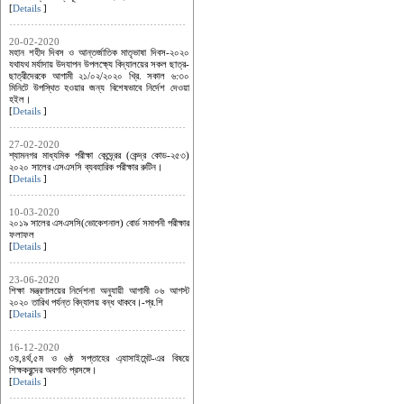
[
Details
]
20-02-2020
মহান শহীদ দিবস ও আন্তর্জাতিক মাতৃভাষা দিবস-২০২০
যথাযথ মর্যাদায় উদযাপন উপলক্ষ্যে বিদ্যালয়ের সকল ছাত্র-
ছাত্রীদেরকে আগামী ২১/০২/২০২০ খ্রি. সকাল ৬:৩০
মিনিটে উপস্থিত হওয়ার জন্য বিশেষভাবে নির্দেশ দেওয়া
হইল।
[
Details
]
27-02-2020
শ্যামনগর মাধ্যমিক পরীক্ষা কেন্দ্র্রের (কেন্দ্র কোড-২৫৩)
২০২০ সালের এসএসসি ব্যবহারিক পরীক্ষার রুটিন।
[
Details
]
10-03-2020
২০১৯ সালের এসএসসি(ভোকেশনাল) বোর্ড সমাপনী পরীক্ষার
ফলাফল
[
Details
]
23-06-2020
শিক্ষা মন্ত্রণালয়ের নির্দেশনা অনুযায়ী আগামী ০৬ আগস্ট
২০২০ তারিখ পর্যন্ত বিদ্যালয় বন্ধ থাকবে।-প্র.শি
[
Details
]
16-12-2020
৩য়,৪র্থ,৫ম ও ৬ষ্ঠ সপ্তাহের এ্যাসাইমেন্ট-এর বিষয়ে
শিক্ষকবৃন্দের অবগতি প্রসঙ্গে।
[
Details
]