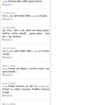
২০২৪ শিক্ষাবর্ষের বার্ষিক সামষ্টিক মূল্যায়ন নির্দেশনা
[
Details
]
22-09-2024
দশম (১০ম) শ্রেণির নির্বাচনি পরীক্ষা ২০২৪ এর সময়সূচি।
[
Details
]
22-09-2024
ষষ্ঠ, সপ্তম , অষ্টম ও নবম শ্রেণীর সকল বিষয়ের মূল্যায়ন
নির্দেশিকা, সংক্ষিপ্ত পাঠ্যসূচী , প্রশ্নের কাঠামো , নম্বর
বন্টন ও নমুনা প্রশ্নপত্র
[
Details
]
10-10-2024
দশম (১০ম) শ্রেণির নির্বাচনি পরীক্ষা ২০২৪ এর সংশোধিত
সময়সূচি।
[
Details
]
04-11-2024
২০২৫ শিক্ষাবর্ষে ভর্তি বিজ্ঞপ্তি ও অনলাইনে আবেদন ফরম
পূরণের নিয়মাবলী।
[
Details
]
04-11-2024
২০২৪ শিক্ষাবর্ষে অধ্যয়নরত ৬ষ্ঠ শ্রেণি এবং ২০২৪-২০২৫
শিক্ষাবর্ষে ৯ম শ্রেণিতে অধ্যয়নরত শিক্ষার্থীদের নিবন্ধনের
সময়সূচি।
[
Details
]
06-11-2024