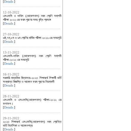
[
Details
]
12-10-2022
এসএসসি ও দাখিল (ভোকেশনাল) নবম শ্রেণি সমাপনী
পরীক্ষা ২০২২ এর ফরম পূরণের সময় বৃদ্ধি প্রসঙ্গে
[
Details
]
27-10-2022
৬ষ্ঠ,৭ম,৮ম ও ৯ম শ্রেণির বার্ষিক পরীক্ষা ২০২২-এর সময়সূচি
[
Details
]
13-11-2022
এসএসসি-দাখিল (ভোকেশনাল) নবম শ্রেণি সমাপনী
পরীক্ষা-২০২২ এর সময়সূচি
[
Details
]
16-11-2022
সরকারি মাধ্যমিক বিদ্যালয়ে-২০২৩ শিক্ষাবর্ষে শিক্ষার্থী ভর্তি
সংক্রান্ত বিজ্ঞপ্তি ও আবেদন ফরম পূরণের নিয়মাবলী
[
Details
]
28-11-2022
এসএসসি ও এসএসসি(ভোকেশনাল) পরীক্ষা-২০২২ এর
ফলাফল।
[
Details
]
29-11-2022
২০২৩ শিক্ষাবর্ষে এসএসসি(ভোকেশনাল) নবম শ্রেণিতে
ভর্তি নির্দেশিকা ও আবেদনপত্র
[
Details
]