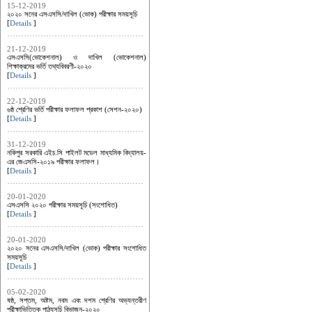
15-12-2019
২০২০ সনের এসএসসি/দাখিল (ভোক) পরীক্ষার সময়সূচি
[
Details
]
21-12-2019
এসএসসি(ভোকেশনাল) ও দাখিল (ভোকেশনাল)
শিক্ষাক্রমের ভর্তি তথ্যবিবরণী-২০২০
[
Details
]
22-12-2019
৬ষ্ঠ শ্রেণির ভর্তি পরীক্ষার ফলাফল প্রকাশ (সেশন-২০২০)
[
Details
]
31-12-2019
নকিপুর সরকারি এইচ.সি পাইলট মডেল মাধ্যমিক বিদ্যালয়-
এর জেএসসি-২০১৯ পরীক্ষার ফলাফল।
[
Details
]
20-01-2020
এসএসসি ২০২০ পরীক্ষার সময়সূচি (সংশোধিত)
[
Details
]
20-01-2020
২০২০ সনের এসএসসি/দাখিল (ভোক) পরীক্ষার সংশোধিত
সময়সূচি
[
Details
]
05-02-2020
ষষ্ঠ, সপ্তম, অষ্টম, নবম এবং দশম শ্রেণির অভ্যন্তরীণ
পরীক্ষাভিত্তিক পাঠ্যসূচি বিভাজন-২০২০