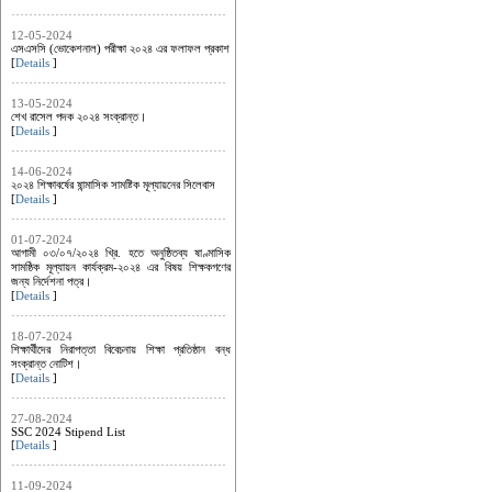
12-05-2024
এসএসসি (ভোকেশনাল) পরীক্ষা ২০২৪ এর ফলাফল প্রকাশ
[
Details
]
13-05-2024
শেখ রাসেল পদক ২০২৪ সংক্রান্ত।
[
Details
]
14-06-2024
২০২৪ শিক্ষাবর্ষের ষান্মাসিক সামষ্টিক মূল্যায়নের সিলেবাস
[
Details
]
01-07-2024
আগামী ০৩/০৭/২০২৪ খ্রি. হতে অনুষ্ঠিতব্য ষাণ্মাসিক
সামষ্ঠিক মূল্যায়ন কার্যক্রম-২০২৪ এর ‍বিষয় শিক্ষকগণের
জন্য নির্দেশনা পত্র।
[
Details
]
18-07-2024
শিক্ষার্থীদের নিরাপত্তা বিবেচনায় শিক্ষা প্রতিষ্ঠান বন্ধ
সংক্রান্ত নোটিশ।
[
Details
]
27-08-2024
SSC 2024 Stipend List
[
Details
]
11-09-2024