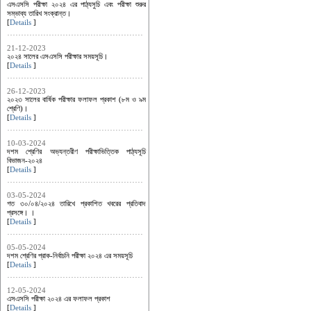
এসএসসি পরীক্ষা ২০২৪ এর পাঠ্যসুচি এবং পরীক্ষা শুরুর
সম্ভাব্য তারিখ সংক্রান্ত।
[
Details
]
21-12-2023
২০২৪ সালের এসএসসি পরীক্ষার সময়সূচি।
[
Details
]
26-12-2023
২০২৩ সালের বার্ষিক পরীক্ষার ফলাফল প্রকাশ (৮ম ও ৯ম
শ্রেণি)।
[
Details
]
10-03-2024
দশম শ্রেণির অভ্যন্তরীণ পরীক্ষাভিত্তিক পাঠ্যসূচি
বিভাজন-২০২৪
[
Details
]
03-05-2024
গত ৩০/০৪/২০২৪ তারিখে প্রকাশিত খবরের প্রতিবাদ
প্রসঙ্গে। ।
[
Details
]
05-05-2024
দশম শ্রেণির প্রাক-নির্বাচনি পরীক্ষা ২০২৪ এর সময়সূচি
[
Details
]
12-05-2024
এসএসসি পরীক্ষা ২০২৪ এর ফলাফল প্রকাশ
[
Details
]