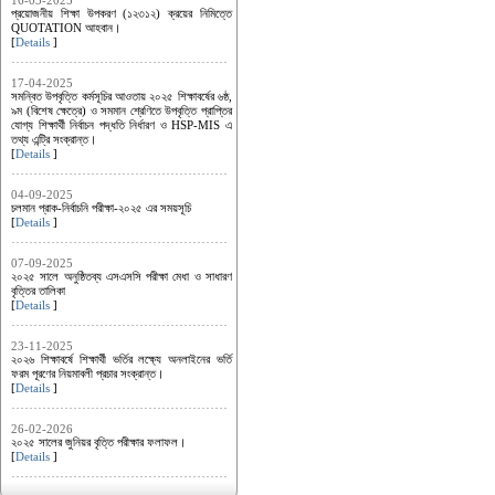
16-03-2025
প্রয়োজনীয় শিক্ষা উপকরণ (১২৩১২) ক্রয়ের নিমিত্তে
QUOTATION আহবান।
[
Details
]
17-04-2025
সমন্বিত উপবৃত্তি কর্মসূচির আওতায় ২০২৫ শিক্ষাবর্ষের ৬ষ্ঠ,
৯ম (বিশেষ ক্ষেত্রে) ও সমমান শ্রেণিতে উপবৃত্তি প্রাপ্তির
যোগ্য শিক্ষার্থী নির্বাচন পদ্ধতি নির্ধারণ ও HSP-MIS এ
তথ্য এন্ট্রি সংক্রান্ত।
[
Details
]
04-09-2025
চলমান প্রাক-নির্বাচনি পরীক্ষা-২০২৫ এর সময়সূচি
[
Details
]
07-09-2025
২০২৫ সালে অনুষ্ঠিতব্য এসএসসি পরীক্ষা মেধা ও সাধারণ
বৃত্তির তালিকা
[
Details
]
23-11-2025
২০২৬ শিক্ষাবর্ষে শিক্ষার্থী ভর্তির লক্ষ্যে অনলাইনের ভর্তি
ফরম পূরণের নিয়মাবলী প্রচার সংক্রান্ত।
[
Details
]
26-02-2026
২০২৫ সালের জুনিয়র বৃত্তি পরীক্ষার ফলাফল।
[
Details
]