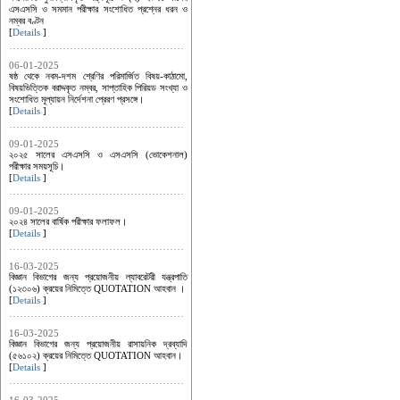
এসএসসি ও সমমান পরীক্ষার সংশোধিত প্রশ্নের ধরন ও
নম্বর বণ্টন
[
Details
]
06-01-2025
ষষ্ঠ থেকে নবম-দশম শ্রেণির পরিমার্জিত বিষয়-কাঠামো,
বিষয়ভিত্তিক বরাদ্দকৃত নম্বর, সাপ্তাহিক পিরিয়ড সংখ্যা ও
সংশোধিত মূল্যায়ন নির্দেশনা প্রেরণ প্রসঙ্গে।
[
Details
]
09-01-2025
২০২৫ সালের এসএসসি ও এসএসসি (ভোকেশনাল)
পরীক্ষার সময়সূচি।
[
Details
]
09-01-2025
২০২৪ সালের বার্ষিক পরীক্ষার ফলাফল।
[
Details
]
16-03-2025
বিজ্ঞান বিভাগের জন্য প্রয়োজনীয় ল্যাবরেটরী যন্ত্রপাতি
(১২৩০৬) ক্রয়ের নিমিত্তে QUOTATION আহবান ।
[
Details
]
16-03-2025
বিজ্ঞান বিভাগের জন্য প্রয়োজনীয় রাসায়নিক দ্রব্যাদি
(৫৬১০২) ক্রয়ের নিমিত্তে QUOTATION আহবান।
[
Details
]