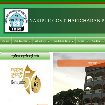
NAKIPUR GOVT. HARICHARAN 
Home
Our Teacher
About Us
Institution Info
Result
Gallery
স্বাধীনতার সূবর্ণজয়ন্তী কর্ণার
নতুন ভবন
.....