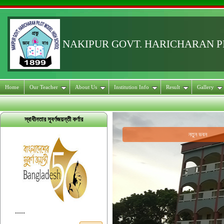
NAKIPUR GOVT. HARICHARAN 
Home
Our Teacher
About Us
Institution Info
Result
Gallery
স্বাধীনতার সূবর্ণজয়ন্তী কর্ণার
নতুন ভবন
.....