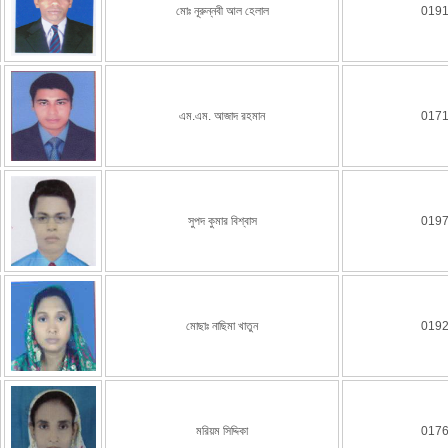
মোঃ নূরুন্নবী আল হেলাল
019
এম.এম. আজাদ রহমান
017
সুপদ কুমার বিশ্বাস
019
মোছাঃ নাছিমা খাতুন
019
মরিয়ম সিদ্দিকা
017