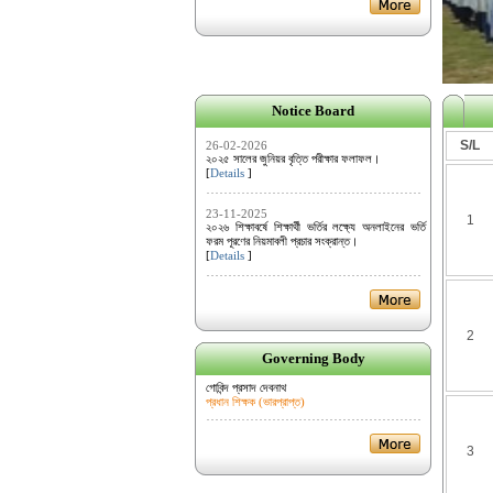
Notice Board
S/L
26-02-2026
২০২৫ সালের জুনিয়র বৃত্তি পরীক্ষার ফলাফল।
[
Details
]
23-11-2025
1
২০২৬ শিক্ষাবর্ষে শিক্ষার্থী ভর্তির লক্ষ্যে অনলাইনের ভর্তি
ফরম পূরণের নিয়মাবলী প্রচার সংক্রান্ত।
[
Details
]
2
Governing Body
গোবিন্দ প্রসাদ দেবনাথ
প্রধান শিক্ষক (ভারপ্রাপ্ত)
3