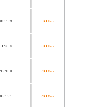
50637189
Click Here
11173918
Click Here
19889960
Click Here
18861361
Click Here