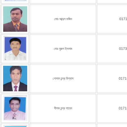
মোঃ আব্দুল মজিদ
017
মোঃ নূরুল ইসলাম
0173
গোপাল চন্দ্র বিশ্বাস
0171
দীপক চন্দ্র গায়েন
0171