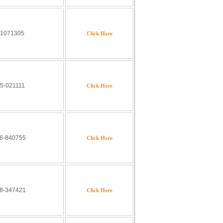
11071305
Click Here
5-021111
Click Here
6-840755
Click Here
8-347421
Click Here