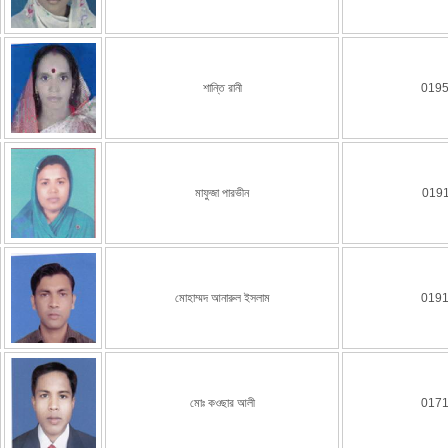
শান্তি রানী
019
মাফুজা পারভীন
019
মোহাম্মদ আনারুল ইসলাম
019
মোঃ কওছার আলী
017