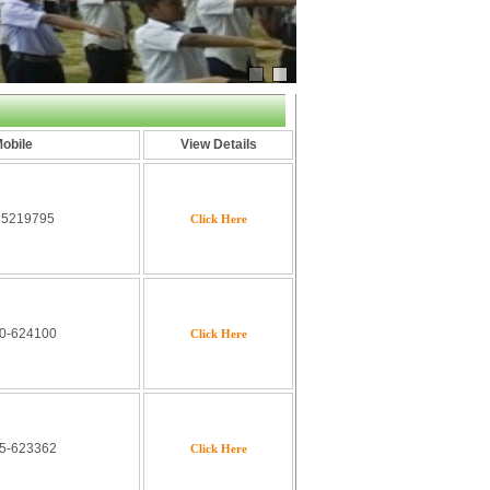
obile
View Details
25219795
Click Here
0-624100
Click Here
5-623362
Click Here