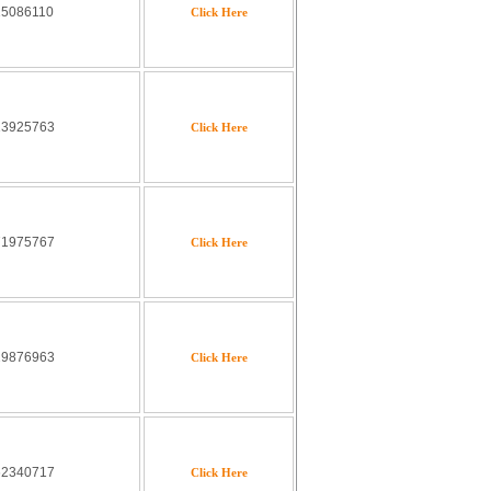
15086110
Click Here
13925763
Click Here
71975767
Click Here
29876963
Click Here
62340717
Click Here