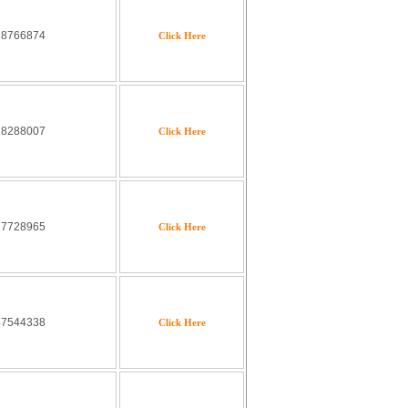
18766874
Click Here
18288007
Click Here
17728965
Click Here
47544338
Click Here