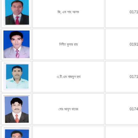
জি, এম শাহ আলম
017
নিশীত কুমার রায়
019
এ.টি.এম নাজমুল হুদা
017
মোঃ আবুল খায়ের
017